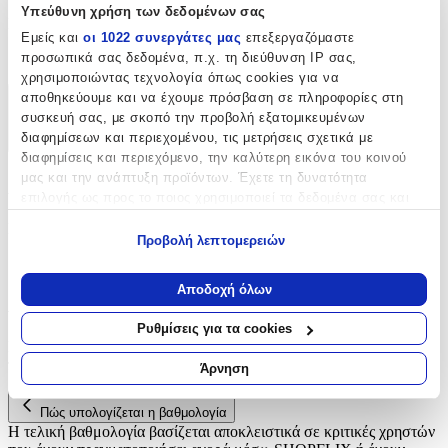
Υπεύθυνη χρήση των δεδομένων σας
Είδος
:
Εμείς και
οι 1022 συνεργάτες μας
επεξεργαζόμαστε
Δαντέλες
προσωπικά σας δεδομένα, π.χ. τη διεύθυνση IP σας,
χρησιμοποιώντας τεχνολογία όπως cookies για να
αποθηκεύουμε και να έχουμε πρόσβαση σε πληροφορίες στη
Χαρακτηριστικά
συσκευή σας, με σκοπό την προβολή εξατομικευμένων
διαφημίσεων και περιεχομένου, τις μετρήσεις σχετικά με
+
διαφημίσεις και περιεχόμενο, την καλύτερη εικόνα του κοινού
μας και την ανάπτυξη προϊόντων. Έχετε τη δυνατότητα
Χαρακτηριστικά
επιλογής ως προς το ποιος χρησιμοποιεί τα δεδομένα σας και
για ποιους σκοπούς.
Είδος
:
Προβολή λεπτομερειών
Εάν μας επιτρέπετε, θα θέλαμε επίσης:
Δαντέλες
Να συλλέξουμε πληροφορίες σχετικά με τη γεωγραφική
Αποδοχή όλων
Αξιολογήσεις
σας τοποθεσία, οι οποίες μπορεί να είναι ακριβείς σε
απόσταση μερικών μέτρων
Ρυθμίσεις για τα cookies
Να αναγνωρίσουμε τη συσκευή σας σαρώνοντας ενεργά
Προς το παρόν δεν υπάρχουν άλλες αξιολογήσεις. Όταν
για συγκεκριμένα χαρακτηριστικά (δακτυλικό αποτύπωμα)
προστεθούν, θα εμφανιστούν εδώ.
Άρνηση
Μάθετε περισσότερα σχετικά με τον τρόπο επεξεργασίας των
προσωπικών σας δεδομένων και καθορίστε τις προτιμήσεις σας
Πώς υπολογίζεται η βαθμολογία
στην
ενότητα “Λεπτομέρειες”
. Μπορείτε να αλλάξετε ή να
Η τελική βαθμολογία βασίζεται αποκλειστικά σε κριτικές χρηστών
ανακαλέσετε τη συγκατάθεσή σας ανά πάσα στιγμή από τη