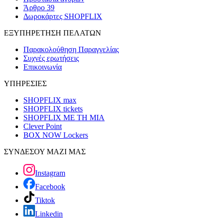
Άρθρο 39
Δωροκάρτες SHOPFLIX
ΕΞΥΠΗΡΕΤΗΣΗ ΠΕΛΑΤΩΝ
Παρακολούθηση Παραγγελίας
Συχνές ερωτήσεις
Επικοινωνία
ΥΠΗΡΕΣΙΕΣ
SHOPFLIX max
SHOPFLIX tickets
SHOPFLIX ΜΕ ΤΗ ΜΙΑ
Clever Point
BOX NOW Lockers
ΣΥΝΔΕΣΟΥ ΜΑΖΙ ΜΑΣ
Instagram
Facebook
Tiktok
Linkedin