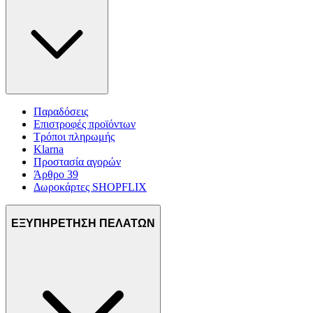
Παραδόσεις
Επιστροφές προϊόντων
Τρόποι πληρωμής
Klarna
Προστασία αγορών
Άρθρο 39
Δωροκάρτες SHOPFLIX
ΕΞΥΠΗΡΕΤΗΣΗ ΠΕΛΑΤΩΝ