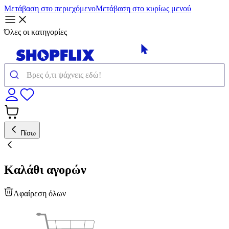
Μετάβαση στο περιεχόμενο
Μετάβαση στο κυρίως μενού
Όλες οι κατηγορίες
Πίσω
Καλάθι αγορών
Αφαίρεση όλων