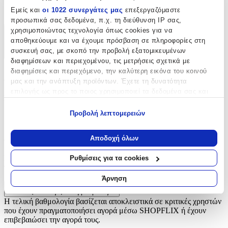
Εμείς και
οι 1022 συνεργάτες μας
επεξεργαζόμαστε
Φερμουάρ
προσωπικά σας δεδομένα, π.χ. τη διεύθυνση IP σας,
χρησιμοποιώντας τεχνολογία όπως cookies για να
Χαρακτηριστικά
αποθηκεύουμε και να έχουμε πρόσβαση σε πληροφορίες στη
συσκευή σας, με σκοπό την προβολή εξατομικευμένων
+
διαφημίσεων και περιεχομένου, τις μετρήσεις σχετικά με
διαφημίσεις και περιεχόμενο, την καλύτερη εικόνα του κοινού
Χαρακτηριστικά
μας και την ανάπτυξη προϊόντων. Έχετε τη δυνατότητα
επιλογής ως προς το ποιος χρησιμοποιεί τα δεδομένα σας και
Είδος
:
για ποιους σκοπούς.
Προβολή λεπτομερειών
Φερμουάρ
Εάν μας επιτρέπετε, θα θέλαμε επίσης:
Να συλλέξουμε πληροφορίες σχετικά με τη γεωγραφική
Αξιολογήσεις
Αποδοχή όλων
σας τοποθεσία, οι οποίες μπορεί να είναι ακριβείς σε
απόσταση μερικών μέτρων
Προς το παρόν δεν υπάρχουν άλλες αξιολογήσεις. Όταν
Ρυθμίσεις για τα cookies
Να αναγνωρίσουμε τη συσκευή σας σαρώνοντας ενεργά
προστεθούν, θα εμφανιστούν εδώ.
για συγκεκριμένα χαρακτηριστικά (δακτυλικό αποτύπωμα)
Άρνηση
Μάθετε περισσότερα σχετικά με τον τρόπο επεξεργασίας των
Πώς υπολογίζεται η βαθμολογία
προσωπικών σας δεδομένων και καθορίστε τις προτιμήσεις σας
Η τελική βαθμολογία βασίζεται αποκλειστικά σε κριτικές χρηστών
στην
ενότητα “Λεπτομέρειες”
. Μπορείτε να αλλάξετε ή να
που έχουν πραγματοποιήσει αγορά μέσω SHOPFLIX ή έχουν
ανακαλέσετε τη συγκατάθεσή σας ανά πάσα στιγμή από τη
επιβεβαιώσει την αγορά τους.
Δήλωση Cookies.