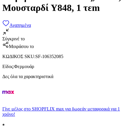
Μουσταρδί Υ848, 1 τεm
Αγαπημένα
Σύγκρινέ το
Μοιράσου το
ΚΩΔΙΚΟΣ SKU
:
SF-106352085
Είδος
:
Φερμουάρ
Δες όλα τα χαρακτηριστικά
Γίνε μέλος στο SHOPFLIX max για δωρεάν μεταφορικά για 1
χρόνο!