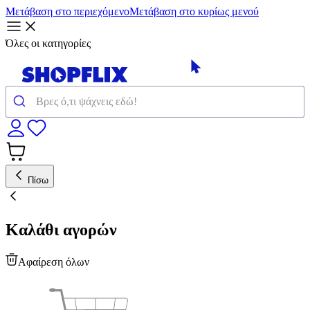
Μετάβαση στο περιεχόμενο
Μετάβαση στο κυρίως μενού
Όλες οι κατηγορίες
Πίσω
Καλάθι αγορών
Αφαίρεση όλων