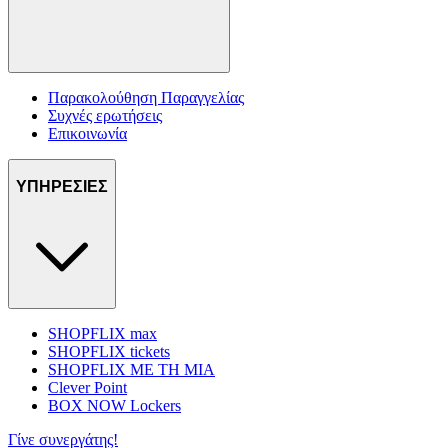
Παρακολούθηση Παραγγελίας
Συχνές ερωτήσεις
Επικοινωνία
ΥΠΗΡΕΣΙΕΣ
SHOPFLIX max
SHOPFLIX tickets
SHOPFLIX ΜΕ ΤΗ ΜΙΑ
Clever Point
BOX NOW Lockers
Γίνε συνεργάτης!