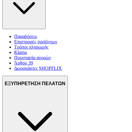
Παραδόσεις
Επιστροφές προϊόντων
Τρόποι πληρωμής
Klarna
Προστασία αγορών
Άρθρο 39
Δωροκάρτες SHOPFLIX
ΕΞΥΠΗΡΕΤΗΣΗ ΠΕΛΑΤΩΝ