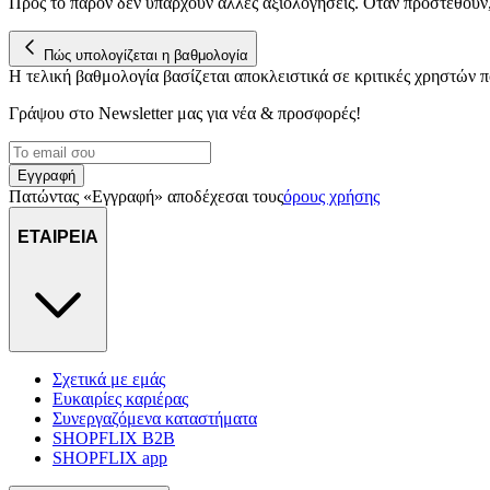
Προς το παρόν δεν υπάρχουν άλλες αξιολογήσεις. Όταν προστεθούν
Πώς υπολογίζεται η βαθμολογία
Η τελική βαθμολογία βασίζεται αποκλειστικά σε κριτικές χρηστών
Γράψου στο Νewsletter μας για νέα & προσφορές!
Εγγραφή
Πατώντας «Εγγραφή» αποδέχεσαι τους
όρους χρήσης
ΕΤΑΙΡΕΙΑ
Σχετικά με εμάς
Ευκαιρίες καριέρας
Συνεργαζόμενα καταστήματα
SHOPFLIX B2B
SHOPFLIX app