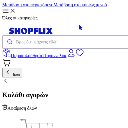
Μετάβαση στο περιεχόμενο
Μετάβαση στο κυρίως μενού
Όλες οι κατηγορίες
Παρακολούθηση Παραγγελίας
Πίσω
Καλάθι αγορών
Αφαίρεση όλων