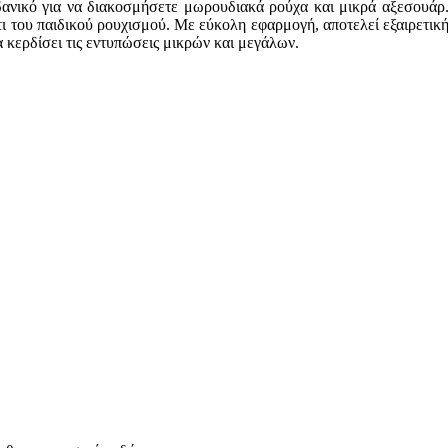
νικό για να διακοσμήσετε μωρουδιακά ρούχα και μικρά αξεσουάρ. Τ
 του παιδικού ρουχισμού. Με εύκολη εφαρμογή, αποτελεί εξαιρετική
 κερδίσει τις εντυπώσεις μικρών και μεγάλων.