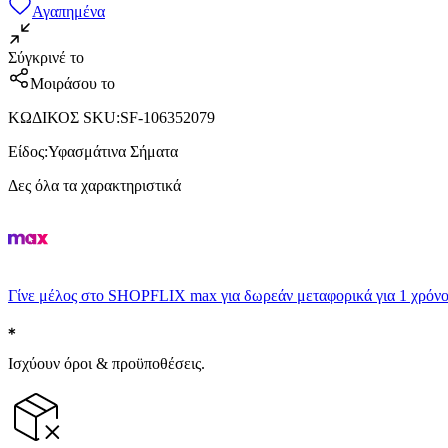
Αγαπημένα
Σύγκρινέ το
Μοιράσου το
ΚΩΔΙΚΟΣ SKU
:
SF-106352079
Είδος
:
Υφασμάτινα Σήματα
Δες όλα τα χαρακτηριστικά
Γίνε μέλος στο SHOPFLIX max για δωρεάν μεταφορικά για 1 χρόνο
Ισχύουν όροι & προϋποθέσεις.