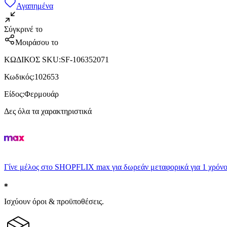
Αγαπημένα
Σύγκρινέ το
Μοιράσου το
ΚΩΔΙΚΟΣ SKU
:
SF-106352071
Κωδικός
:
102653
Είδος
:
Φερμουάρ
Δες όλα τα χαρακτηριστικά
Γίνε μέλος στο SHOPFLIX max για δωρεάν μεταφορικά για 1 χρόνο
Ισχύουν όροι & προϋποθέσεις.