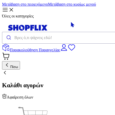
Μετάβαση στο περιεχόμενο
Μετάβαση στο κυρίως μενού
Όλες οι κατηγορίες
Παρακολούθηση Παραγγελίας
Πίσω
Καλάθι αγορών
Αφαίρεση όλων