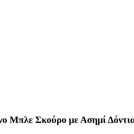
νο Μπλε Σκούρο με Ασημί Δόντι