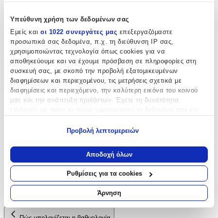
Χαρακτηριστικά
Υπεύθυνη χρήση των δεδομένων σας
Είδος
:
Εμείς και
οι 1022 συνεργάτες μας
επεξεργαζόμαστε
προσωπικά σας δεδομένα, π.χ. τη διεύθυνση IP σας,
Φερμουάρ
χρησιμοποιώντας τεχνολογία όπως cookies για να
αποθηκεύουμε και να έχουμε πρόσβαση σε πληροφορίες στη
Χαρακτηριστικά
συσκευή σας, με σκοπό την προβολή εξατομικευμένων
διαφημίσεων και περιεχομένου, τις μετρήσεις σχετικά με
+
διαφημίσεις και περιεχόμενο, την καλύτερη εικόνα του κοινού
μας και την ανάπτυξη προϊόντων. Έχετε τη δυνατότητα
Χαρακτηριστικά
επιλογής ως προς το ποιος χρησιμοποιεί τα δεδομένα σας και
για ποιους σκοπούς.
Είδος
:
Προβολή λεπτομερειών
Εάν μας επιτρέπετε, θα θέλαμε επίσης:
Φερμουάρ
Να συλλέξουμε πληροφορίες σχετικά με τη γεωγραφική
Αποδοχή όλων
σας τοποθεσία, οι οποίες μπορεί να είναι ακριβείς σε
Αξιολογήσεις
απόσταση μερικών μέτρων
Ρυθμίσεις για τα cookies
Να αναγνωρίσουμε τη συσκευή σας σαρώνοντας ενεργά
Προς το παρόν δεν υπάρχουν άλλες αξιολογήσεις. Όταν
για συγκεκριμένα χαρακτηριστικά (δακτυλικό αποτύπωμα)
Άρνηση
προστεθούν, θα εμφανιστούν εδώ.
Μάθετε περισσότερα σχετικά με τον τρόπο επεξεργασίας των
προσωπικών σας δεδομένων και καθορίστε τις προτιμήσεις σας
Πώς υπολογίζεται η βαθμολογία