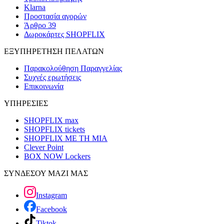
Klarna
Προστασία αγορών
Άρθρο 39
Δωροκάρτες SHOPFLIX
ΕΞΥΠΗΡΕΤΗΣΗ ΠΕΛΑΤΩΝ
Παρακολούθηση Παραγγελίας
Συχνές ερωτήσεις
Επικοινωνία
ΥΠΗΡΕΣΙΕΣ
SHOPFLIX max
SHOPFLIX tickets
SHOPFLIX ΜΕ ΤΗ ΜΙΑ
Clever Point
BOX NOW Lockers
ΣΥΝΔΕΣΟΥ ΜΑΖΙ ΜΑΣ
Instagram
Facebook
Tiktok