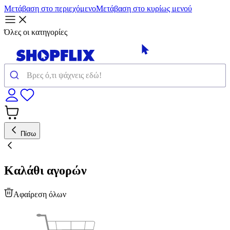
Μετάβαση στο περιεχόμενο
Μετάβαση στο κυρίως μενού
Όλες οι κατηγορίες
Πίσω
Καλάθι αγορών
Αφαίρεση όλων