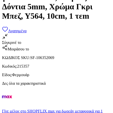
Δόντια 5mm, Χρώμα Γκρι
Μπεζ, Υ564, 10cm, 1 τεm
Αγαπημένα
Σύγκρινέ το
Μοιράσου το
ΚΩΔΙΚΟΣ SKU
:
SF-106352069
Κωδικός
:
215357
Είδος
:
Φερμουάρ
Δες όλα τα χαρακτηριστικά
Γίνε μέλος στο SHOPFLIX max για δωρεάν μεταφορικά για 1