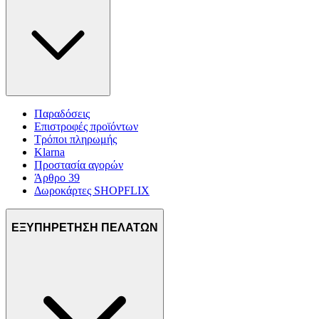
Παραδόσεις
Επιστροφές προϊόντων
Τρόποι πληρωμής
Klarna
Προστασία αγορών
Άρθρο 39
Δωροκάρτες SHOPFLIX
ΕΞΥΠΗΡΕΤΗΣΗ ΠΕΛΑΤΩΝ