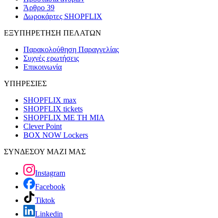
Άρθρο 39
Δωροκάρτες SHOPFLIX
ΕΞΥΠΗΡΕΤΗΣΗ ΠΕΛΑΤΩΝ
Παρακολούθηση Παραγγελίας
Συχνές ερωτήσεις
Επικοινωνία
ΥΠΗΡΕΣΙΕΣ
SHOPFLIX max
SHOPFLIX tickets
SHOPFLIX ΜΕ ΤΗ ΜΙΑ
Clever Point
BOX NOW Lockers
ΣΥΝΔΕΣΟΥ ΜΑΖΙ ΜΑΣ
Instagram
Facebook
Tiktok
Linkedin