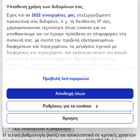
Υπεύθυνη χρήση των δεδομένων σας
Είδος
:
Εμείς και
οι 1022 συνεργάτες μας
επεξεργαζόμαστε
Φερμουάρ
προσωπικά σας δεδομένα, π.χ. τη διεύθυνση IP σας,
χρησιμοποιώντας τεχνολογία όπως cookies για να
αποθηκεύουμε και να έχουμε πρόσβαση σε πληροφορίες στη
Χαρακτηριστικά
συσκευή σας, με σκοπό την προβολή εξατομικευμένων
+
διαφημίσεων και περιεχομένου, τις μετρήσεις σχετικά με
διαφημίσεις και περιεχόμενο, την καλύτερη εικόνα του κοινού
Χαρακτηριστικά
μας και την ανάπτυξη προϊόντων. Έχετε τη δυνατότητα
επιλογής ως προς το ποιος χρησιμοποιεί τα δεδομένα σας και
Είδος
:
για ποιους σκοπούς.
Προβολή λεπτομερειών
Φερμουάρ
Εάν μας επιτρέπετε, θα θέλαμε επίσης:
Να συλλέξουμε πληροφορίες σχετικά με τη γεωγραφική
Αξιολογήσεις
Αποδοχή όλων
σας τοποθεσία, οι οποίες μπορεί να είναι ακριβείς σε
απόσταση μερικών μέτρων
Ρυθμίσεις για τα cookies
Προς το παρόν δεν υπάρχουν άλλες αξιολογήσεις. Όταν
Να αναγνωρίσουμε τη συσκευή σας σαρώνοντας ενεργά
προστεθούν, θα εμφανιστούν εδώ.
για συγκεκριμένα χαρακτηριστικά (δακτυλικό αποτύπωμα)
Άρνηση
Μάθετε περισσότερα σχετικά με τον τρόπο επεξεργασίας των
Πώς υπολογίζεται η βαθμολογία
προσωπικών σας δεδομένων και καθορίστε τις προτιμήσεις σας
Η τελική βαθμολογία βασίζεται αποκλειστικά σε κριτικές χρηστών
στην
ενότητα “Λεπτομέρειες”
. Μπορείτε να αλλάξετε ή να