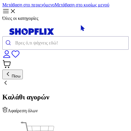
Μετάβαση στο περιεχόμενο
Μετάβαση στο κυρίως μενού
Όλες οι κατηγορίες
Πίσω
Καλάθι αγορών
Αφαίρεση όλων