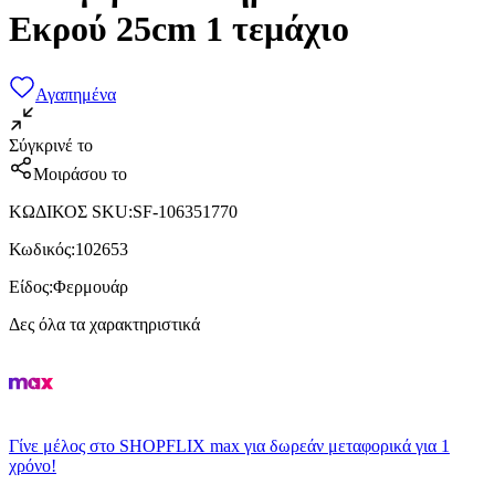
Εκρού 25cm 1 τεμάχιο
Αγαπημένα
Σύγκρινέ το
Μοιράσου το
ΚΩΔΙΚΟΣ SKU
:
SF-106351770
Κωδικός
:
102653
Είδος
:
Φερμουάρ
Δες όλα τα χαρακτηριστικά
Γίνε μέλος στο SHOPFLIX max για δωρεάν μεταφορικά για 1
χρόνο!