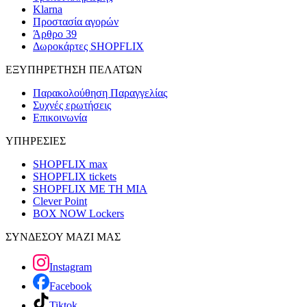
Klarna
Προστασία αγορών
Άρθρο 39
Δωροκάρτες SHOPFLIX
ΕΞΥΠΗΡΕΤΗΣΗ ΠΕΛΑΤΩΝ
Παρακολούθηση Παραγγελίας
Συχνές ερωτήσεις
Επικοινωνία
ΥΠΗΡΕΣΙΕΣ
SHOPFLIX max
SHOPFLIX tickets
SHOPFLIX ΜΕ ΤΗ ΜΙΑ
Clever Point
BOX NOW Lockers
ΣΥΝΔΕΣΟΥ ΜΑΖΙ ΜΑΣ
Instagram
Facebook
Tiktok