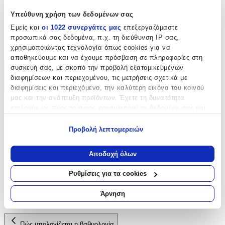
Χαρακτηριστικά
Υπεύθυνη χρήση των δεδομένων σας
Εμείς και
οι 1022 συνεργάτες μας
επεξεργαζόμαστε
Είδος
:
προσωπικά σας δεδομένα, π.χ. τη διεύθυνση IP σας,
Φερμουάρ
χρησιμοποιώντας τεχνολογία όπως cookies για να
αποθηκεύουμε και να έχουμε πρόσβαση σε πληροφορίες στη
συσκευή σας, με σκοπό την προβολή εξατομικευμένων
Χαρακτηριστικά
διαφημίσεων και περιεχομένου, τις μετρήσεις σχετικά με
διαφημίσεις και περιεχόμενο, την καλύτερη εικόνα του κοινού
+
μας και την ανάπτυξη προϊόντων. Έχετε τη δυνατότητα
Χαρακτηριστικά
επιλογής ως προς το ποιος χρησιμοποιεί τα δεδομένα σας και
για ποιους σκοπούς.
Προβολή λεπτομερειών
Είδος
:
Εάν μας επιτρέπετε, θα θέλαμε επίσης:
Φερμουάρ
Να συλλέξουμε πληροφορίες σχετικά με τη γεωγραφική
Αποδοχή όλων
σας τοποθεσία, οι οποίες μπορεί να είναι ακριβείς σε
Αξιολογήσεις
απόσταση μερικών μέτρων
Ρυθμίσεις για τα cookies
Να αναγνωρίσουμε τη συσκευή σας σαρώνοντας ενεργά
για συγκεκριμένα χαρακτηριστικά (δακτυλικό αποτύπωμα)
Προς το παρόν δεν υπάρχουν άλλες αξιολογήσεις. Όταν
Άρνηση
προστεθούν, θα εμφανιστούν εδώ.
Μάθετε περισσότερα σχετικά με τον τρόπο επεξεργασίας των
προσωπικών σας δεδομένων και καθορίστε τις προτιμήσεις σας
στην
ενότητα “Λεπτομέρειες”
. Μπορείτε να αλλάξετε ή να
Πώς υπολογίζεται η βαθμολογία