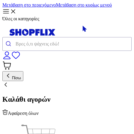
Μετάβαση στο περιεχόμενο
Μετάβαση στο κυρίως μενού
Όλες οι κατηγορίες
Πίσω
Καλάθι αγορών
Αφαίρεση όλων