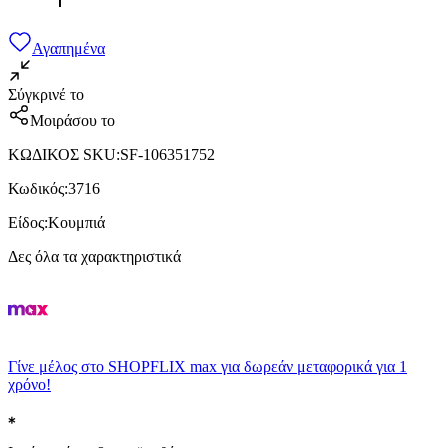
Αγαπημένα
Σύγκρινέ το
Μοιράσου το
ΚΩΔΙΚΟΣ SKU
:
SF-106351752
Κωδικός
:
3716
Είδος
:
Κουμπιά
Δες όλα τα χαρακτηριστικά
Γίνε μέλος στο SHOPFLIX max για δωρεάν μεταφορικά για 1
χρόνο!