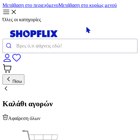
Μετάβαση στο περιεχόμενο
Μετάβαση στο κυρίως μενού
Όλες οι κατηγορίες
Πίσω
Καλάθι αγορών
Αφαίρεση όλων