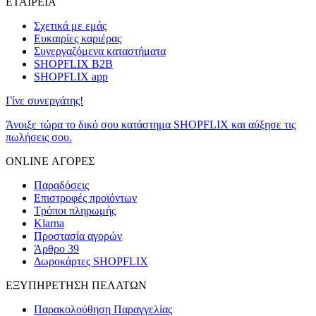
ΕΤΑΙΡΕΙΑ
Σχετικά με εμάς
Ευκαιρίες καριέρας
Συνεργαζόμενα καταστήματα
SHOPFLIX B2B
SHOPFLIX app
Γίνε συνεργάτης!
Άνοιξε τώρα το δικό σου κατάστημα SHOPFLIX και αύξησε τις
πωλήσεις σου.
ONLINE ΑΓΟΡΕΣ
Παραδόσεις
Επιστροφές προϊόντων
Τρόποι πληρωμής
Klarna
Προστασία αγορών
Άρθρο 39
Δωροκάρτες SHOPFLIX
ΕΞΥΠΗΡΕΤΗΣΗ ΠΕΛΑΤΩΝ
Παρακολούθηση Παραγγελίας