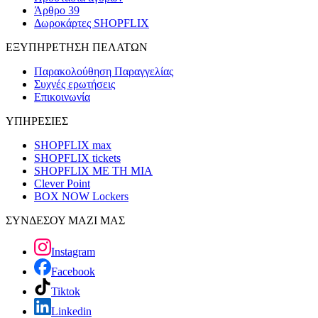
Άρθρο 39
Δωροκάρτες SHOPFLIX
ΕΞΥΠΗΡΕΤΗΣΗ ΠΕΛΑΤΩΝ
Παρακολούθηση Παραγγελίας
Συχνές ερωτήσεις
Επικοινωνία
ΥΠΗΡΕΣΙΕΣ
SHOPFLIX max
SHOPFLIX tickets
SHOPFLIX ΜΕ ΤΗ ΜΙΑ
Clever Point
BOX NOW Lockers
ΣΥΝΔΕΣΟΥ ΜΑΖΙ ΜΑΣ
Instagram
Facebook
Tiktok
Linkedin