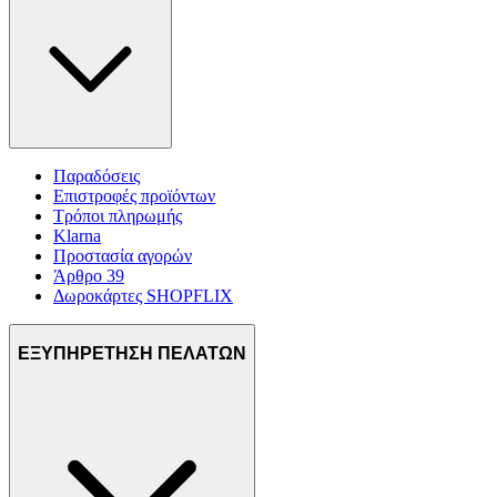
Παραδόσεις
Επιστροφές προϊόντων
Τρόποι πληρωμής
Klarna
Προστασία αγορών
Άρθρο 39
Δωροκάρτες SHOPFLIX
ΕΞΥΠΗΡΕΤΗΣΗ ΠΕΛΑΤΩΝ