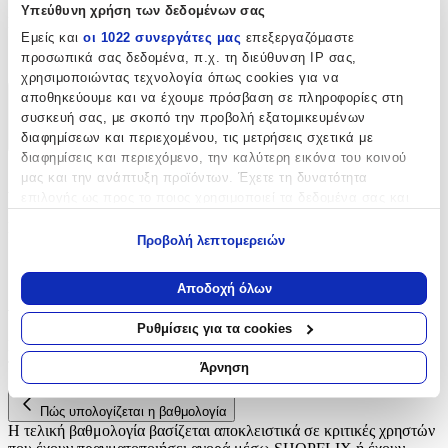
Υπεύθυνη χρήση των δεδομένων σας
Είδος
:
Εμείς και
οι 1022 συνεργάτες μας
επεξεργαζόμαστε
Κουμπιά
προσωπικά σας δεδομένα, π.χ. τη διεύθυνση IP σας,
χρησιμοποιώντας τεχνολογία όπως cookies για να
αποθηκεύουμε και να έχουμε πρόσβαση σε πληροφορίες στη
Χαρακτηριστικά
συσκευή σας, με σκοπό την προβολή εξατομικευμένων
διαφημίσεων και περιεχομένου, τις μετρήσεις σχετικά με
+
διαφημίσεις και περιεχόμενο, την καλύτερη εικόνα του κοινού
μας και την ανάπτυξη προϊόντων. Έχετε τη δυνατότητα
Χαρακτηριστικά
επιλογής ως προς το ποιος χρησιμοποιεί τα δεδομένα σας και
για ποιους σκοπούς.
Είδος
:
Προβολή λεπτομερειών
Εάν μας επιτρέπετε, θα θέλαμε επίσης:
Κουμπιά
Να συλλέξουμε πληροφορίες σχετικά με τη γεωγραφική
Αποδοχή όλων
Αξιολογήσεις
σας τοποθεσία, οι οποίες μπορεί να είναι ακριβείς σε
απόσταση μερικών μέτρων
Ρυθμίσεις για τα cookies
Να αναγνωρίσουμε τη συσκευή σας σαρώνοντας ενεργά
Προς το παρόν δεν υπάρχουν άλλες αξιολογήσεις. Όταν
για συγκεκριμένα χαρακτηριστικά (δακτυλικό αποτύπωμα)
προστεθούν, θα εμφανιστούν εδώ.
Άρνηση
Μάθετε περισσότερα σχετικά με τον τρόπο επεξεργασίας των
προσωπικών σας δεδομένων και καθορίστε τις προτιμήσεις σας
Πώς υπολογίζεται η βαθμολογία
στην
ενότητα “Λεπτομέρειες”
. Μπορείτε να αλλάξετε ή να
Η τελική βαθμολογία βασίζεται αποκλειστικά σε κριτικές χρηστών
ανακαλέσετε τη συγκατάθεσή σας ανά πάσα στιγμή από τη