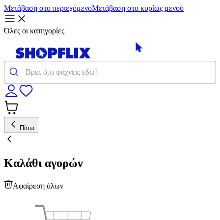
Μετάβαση στο περιεχόμενο
Μετάβαση στο κυρίως μενού
Όλες οι κατηγορίες
Πίσω
Καλάθι αγορών
Αφαίρεση όλων