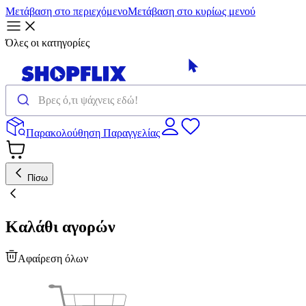
Μετάβαση στο περιεχόμενο
Μετάβαση στο κυρίως μενού
Όλες οι κατηγορίες
Παρακολούθηση Παραγγελίας
Πίσω
Καλάθι αγορών
Αφαίρεση όλων