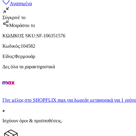
Αγαπημένα
Σύγκρινέ το
Μοιράσου το
ΚΩΔΙΚΟΣ SKU
:
SF-106351576
Κωδικός
:
104582
Είδος
:
Φερμουάρ
Δες όλα τα χαρακτηριστικά
Γίνε μέλος στο SHOPFLIX max για δωρεάν μεταφορικά για 1 χρόνο
Ισχύουν όροι & προϋποθέσεις.