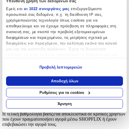
Υπεύθυνη χρήση των δεδομένων σας
Ρέλια
Εμείς και
οι 1022 συνεργάτες μας
επεξεργαζόμαστε
προσωπικά σας δεδομένα, π.χ. τη διεύθυνση IP σας,
χρησιμοποιώντας τεχνολογία όπως cookies για να
Χαρακτηριστικά
αποθηκεύουμε και να έχουμε πρόσβαση σε πληροφορίες στη
+
συσκευή σας, με σκοπό την προβολή εξατομικευμένων
διαφημίσεων και περιεχομένου, τις μετρήσεις σχετικά με
Χαρακτηριστικά
διαφημίσεις και περιεχόμενο, την καλύτερη εικόνα του κοινού
μας και την ανάπτυξη προϊόντων. Έχετε τη δυνατότητα
επιλογής ως προς το ποιος χρησιμοποιεί τα δεδομένα σας και
Είδος
:
για ποιους σκοπούς.
Ρέλια
Προβολή λεπτομερειών
Εάν μας επιτρέπετε, θα θέλαμε επίσης:
Αξιολογήσεις
Να συλλέξουμε πληροφορίες σχετικά με τη γεωγραφική
Αποδοχή όλων
σας τοποθεσία, οι οποίες μπορεί να είναι ακριβείς σε
Προς το παρόν δεν υπάρχουν άλλες αξιολογήσεις. Όταν
απόσταση μερικών μέτρων
Ρυθμίσεις για τα cookies
προστεθούν, θα εμφανιστούν εδώ.
Να αναγνωρίσουμε τη συσκευή σας σαρώνοντας ενεργά
για συγκεκριμένα χαρακτηριστικά (δακτυλικό αποτύπωμα)
Άρνηση
Μάθετε περισσότερα σχετικά με τον τρόπο επεξεργασίας των
Πώς υπολογίζεται η βαθμολογία
Η τελική βαθμολογία βασίζεται αποκλειστικά σε κριτικές χρηστών
προσωπικών σας δεδομένων και καθορίστε τις προτιμήσεις σας
που έχουν πραγματοποιήσει αγορά μέσω SHOPFLIX ή έχουν
στην
ενότητα “Λεπτομέρειες”
. Μπορείτε να αλλάξετε ή να
επιβεβαιώσει την αγορά τους.
ανακαλέσετε τη συγκατάθεσή σας ανά πάσα στιγμή από τη