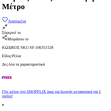
Μέτρο
Αγαπημένα
Σύγκρινέ το
Μοιράσου το
ΚΩΔΙΚΟΣ SKU
:
SF-106351528
Είδος
:
Ρέλια
Δες όλα τα χαρακτηριστικά
Γίνε μέλος στο SHOPFLIX max για δωρεάν μεταφορικά για 1
χρόνο!