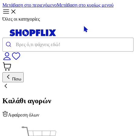
Μετάβαση στο περιεχόμενο
Μετάβαση στο κυρίως μενού
Όλες οι κατηγορίες
Πίσω
Καλάθι αγορών
Αφαίρεση όλων