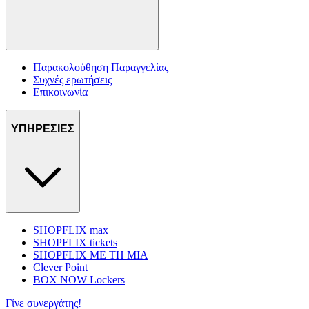
Παρακολούθηση Παραγγελίας
Συχνές ερωτήσεις
Επικοινωνία
ΥΠΗΡΕΣΙΕΣ
SHOPFLIX max
SHOPFLIX tickets
SHOPFLIX ΜΕ ΤΗ ΜΙΑ
Clever Point
BOX NOW Lockers
Γίνε συνεργάτης!