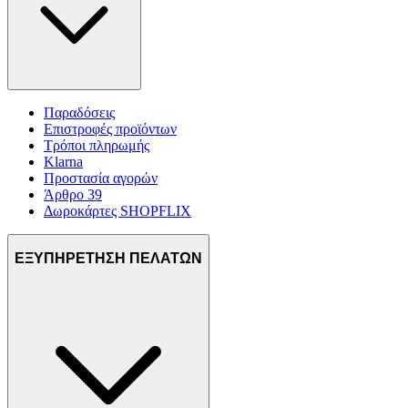
Παραδόσεις
Επιστροφές προϊόντων
Τρόποι πληρωμής
Klarna
Προστασία αγορών
Άρθρο 39
Δωροκάρτες SHOPFLIX
ΕΞΥΠΗΡΕΤΗΣΗ ΠΕΛΑΤΩΝ