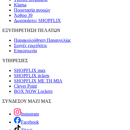
Klarna
Προστασία αγορών
Άρθρο 39
Δωροκάρτες SHOPFLIX
ΕΞΥΠΗΡΕΤΗΣΗ ΠΕΛΑΤΩΝ
Παρακολούθηση Παραγγελίας
Συχνές ερωτήσεις
Επικοινωνία
ΥΠΗΡΕΣΙΕΣ
SHOPFLIX max
SHOPFLIX tickets
SHOPFLIX ΜΕ ΤΗ ΜΙΑ
Clever Point
BOX NOW Lockers
ΣΥΝΔΕΣΟΥ ΜΑΖΙ ΜΑΣ
Instagram
Facebook