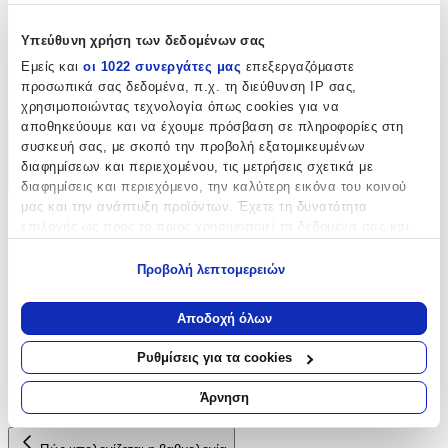
Χαρακτηριστικά
Υπεύθυνη χρήση των δεδομένων σας
Είδος
:
Εμείς και
οι 1022 συνεργάτες μας
επεξεργαζόμαστε
προσωπικά σας δεδομένα, π.χ. τη διεύθυνση IP σας,
Δαντέλες
χρησιμοποιώντας τεχνολογία όπως cookies για να
αποθηκεύουμε και να έχουμε πρόσβαση σε πληροφορίες στη
Χαρακτηριστικά
συσκευή σας, με σκοπό την προβολή εξατομικευμένων
διαφημίσεων και περιεχομένου, τις μετρήσεις σχετικά με
+
διαφημίσεις και περιεχόμενο, την καλύτερη εικόνα του κοινού
μας και την ανάπτυξη προϊόντων. Έχετε τη δυνατότητα
Χαρακτηριστικά
επιλογής ως προς το ποιος χρησιμοποιεί τα δεδομένα σας και
για ποιους σκοπούς.
Είδος
:
Προβολή λεπτομερειών
Εάν μας επιτρέπετε, θα θέλαμε επίσης:
Δαντέλες
Να συλλέξουμε πληροφορίες σχετικά με τη γεωγραφική
Αποδοχή όλων
σας τοποθεσία, οι οποίες μπορεί να είναι ακριβείς σε
Αξιολογήσεις
απόσταση μερικών μέτρων
Ρυθμίσεις για τα cookies
Να αναγνωρίσουμε τη συσκευή σας σαρώνοντας ενεργά
Προς το παρόν δεν υπάρχουν άλλες αξιολογήσεις. Όταν
για συγκεκριμένα χαρακτηριστικά (δακτυλικό αποτύπωμα)
Άρνηση
προστεθούν, θα εμφανιστούν εδώ.
Μάθετε περισσότερα σχετικά με τον τρόπο επεξεργασίας των
προσωπικών σας δεδομένων και καθορίστε τις προτιμήσεις σας