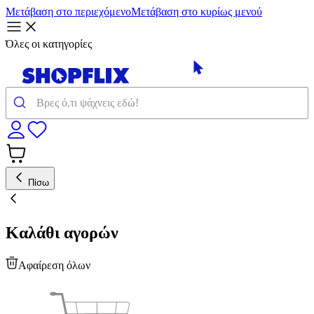
Μετάβαση στο περιεχόμενο
Μετάβαση στο κυρίως μενού
Όλες οι κατηγορίες
Πίσω
Καλάθι αγορών
Αφαίρεση όλων