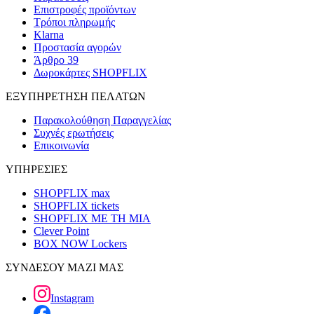
Επιστροφές προϊόντων
Τρόποι πληρωμής
Klarna
Προστασία αγορών
Άρθρο 39
Δωροκάρτες SHOPFLIX
ΕΞΥΠΗΡΕΤΗΣΗ ΠΕΛΑΤΩΝ
Παρακολούθηση Παραγγελίας
Συχνές ερωτήσεις
Επικοινωνία
ΥΠΗΡΕΣΙΕΣ
SHOPFLIX max
SHOPFLIX tickets
SHOPFLIX ΜΕ ΤΗ ΜΙΑ
Clever Point
BOX NOW Lockers
ΣΥΝΔΕΣΟΥ ΜΑΖΙ ΜΑΣ
Instagram