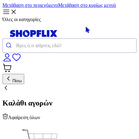
Μετάβαση στο περιεχόμενο
Μετάβαση στο κυρίως μενού
Όλες οι κατηγορίες
Πίσω
Καλάθι αγορών
Αφαίρεση όλων