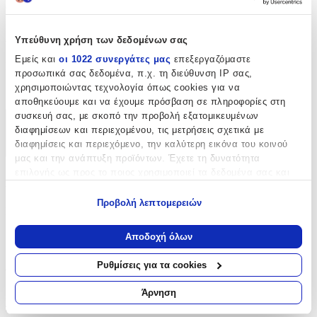
δυνατότητες σε δημιουργίες με χαρακτήρα και ιδιαίτερο ύφος.
Χαρακτηριστικά
Υπεύθυνη χρήση των δεδομένων σας
Εμείς και
οι 1022 συνεργάτες μας
επεξεργαζόμαστε
Είδος
:
προσωπικά σας δεδομένα, π.χ. τη διεύθυνση IP σας,
χρησιμοποιώντας τεχνολογία όπως cookies για να
Δαντέλες
αποθηκεύουμε και να έχουμε πρόσβαση σε πληροφορίες στη
συσκευή σας, με σκοπό την προβολή εξατομικευμένων
Χαρακτηριστικά
διαφημίσεων και περιεχομένου, τις μετρήσεις σχετικά με
διαφημίσεις και περιεχόμενο, την καλύτερη εικόνα του κοινού
+
μας και την ανάπτυξη προϊόντων. Έχετε τη δυνατότητα
επιλογής ως προς το ποιος χρησιμοποιεί τα δεδομένα σας και
Χαρακτηριστικά
για ποιους σκοπούς.
Προβολή λεπτομερειών
Είδος
:
Εάν μας επιτρέπετε, θα θέλαμε επίσης:
Να συλλέξουμε πληροφορίες σχετικά με τη γεωγραφική
Δαντέλες
Αποδοχή όλων
σας τοποθεσία, οι οποίες μπορεί να είναι ακριβείς σε
απόσταση μερικών μέτρων
Αξιολογήσεις
Ρυθμίσεις για τα cookies
Να αναγνωρίσουμε τη συσκευή σας σαρώνοντας ενεργά
για συγκεκριμένα χαρακτηριστικά (δακτυλικό αποτύπωμα)
Άρνηση
Προς το παρόν δεν υπάρχουν άλλες αξιολογήσεις. Όταν
Μάθετε περισσότερα σχετικά με τον τρόπο επεξεργασίας των
προστεθούν, θα εμφανιστούν εδώ.