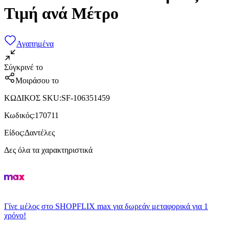
Τιμή ανά Μέτρο
Αγαπημένα
Σύγκρινέ το
Μοιράσου το
ΚΩΔΙΚΟΣ SKU
:
SF-106351459
Κωδικός
:
170711
Είδος
:
Δαντέλες
Δες όλα τα χαρακτηριστικά
Γίνε μέλος στο SHOPFLIX max για δωρεάν μεταφορικά για 1
χρόνο!