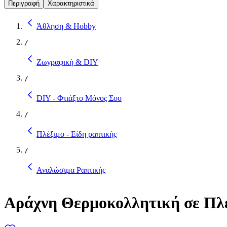
Περιγραφή
Χαρακτηριστικά
Άθληση & Hobby
/
Ζωγραφική & DIY
/
DIY - Φτιάξτο Μόνος Σου
/
Πλέξιμο - Είδη ραπτικής
/
Αναλώσιμα Ραπτικής
Αράχνη Θερμοκολλητική σε Πλ