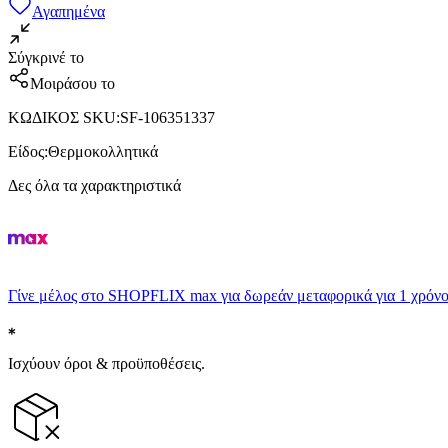
Αγαπημένα
Σύγκρινέ το
Μοιράσου το
ΚΩΔΙΚΟΣ SKU
:
SF-106351337
Είδος
:
Θερμοκολλητικά
Δες όλα τα χαρακτηριστικά
Γίνε μέλος στο SHOPFLIX max για δωρεάν μεταφορικά για 1 χρόνο
Ισχύουν όροι & προϋποθέσεις.