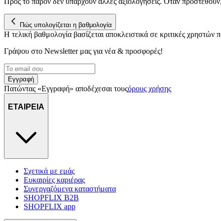
Προς το παρόν δεν υπάρχουν άλλες αξιολογήσεις. Όταν προστεθούν
Πώς υπολογίζεται η βαθμολογία
Η τελική βαθμολογία βασίζεται αποκλειστικά σε κριτικές χρηστών
Γράψου στο Νewsletter μας για νέα & προσφορές!
Εγγραφή
Πατώντας «Εγγραφή» αποδέχεσαι τους
όρους χρήσης
ΕΤΑΙΡΕΙΑ
Σχετικά με εμάς
Ευκαιρίες καριέρας
Συνεργαζόμενα καταστήματα
SHOPFLIX B2B
SHOPFLIX app