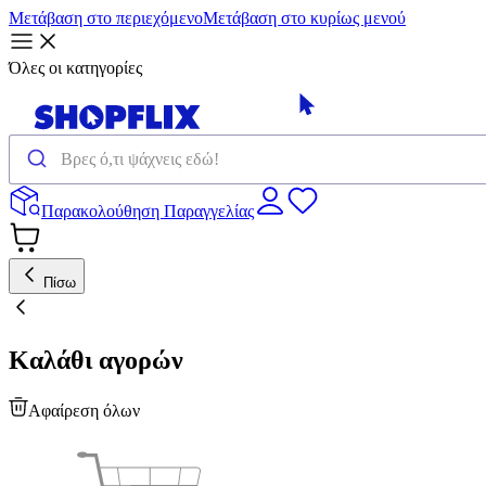
Μετάβαση στο περιεχόμενο
Μετάβαση στο κυρίως μενού
Όλες οι κατηγορίες
Παρακολούθηση Παραγγελίας
Πίσω
Καλάθι αγορών
Αφαίρεση όλων