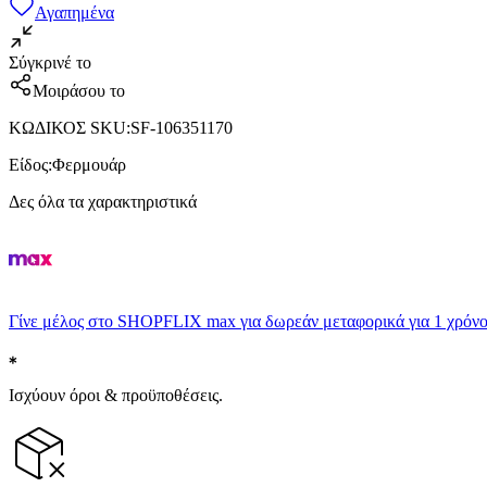
Αγαπημένα
Σύγκρινέ το
Μοιράσου το
ΚΩΔΙΚΟΣ SKU
:
SF-106351170
Είδος
:
Φερμουάρ
Δες όλα τα χαρακτηριστικά
Γίνε μέλος στο SHOPFLIX max για δωρεάν μεταφορικά για 1 χρόνο
Ισχύουν όροι & προϋποθέσεις.