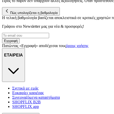
Προς το παρόν δεν υπάρχουν άλλες αξιολογήσεις. Όταν προστεθούν
Πώς υπολογίζεται η βαθμολογία
Η τελική βαθμολογία βασίζεται αποκλειστικά σε κριτικές χρηστών
Γράψου στο Νewsletter μας για νέα & προσφορές!
Εγγραφή
Πατώντας «Εγγραφή» αποδέχεσαι τους
όρους χρήσης
ΕΤΑΙΡΕΙΑ
Σχετικά με εμάς
Ευκαιρίες καριέρας
Συνεργαζόμενα καταστήματα
SHOPFLIX B2B
SHOPFLIX app