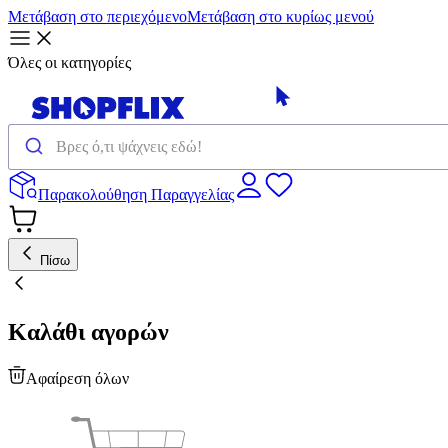
Μετάβαση στο περιεχόμενο
Μετάβαση στο κυρίως μενού
Όλες οι κατηγορίες
Παρακολούθηση Παραγγελίας
Πίσω
Καλάθι αγορών
Αφαίρεση όλων