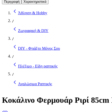
Περιγραφή
Χαρακτηριστικά
Άθληση & Hobby
/
Ζωγραφική & DIY
/
DIY - Φτιάξτο Μόνος Σου
/
Πλέξιμο - Είδη ραπτικής
/
Αναλώσιμα Ραπτικής
Κοκάλινο Φερμουάρ Ριρί 85cm