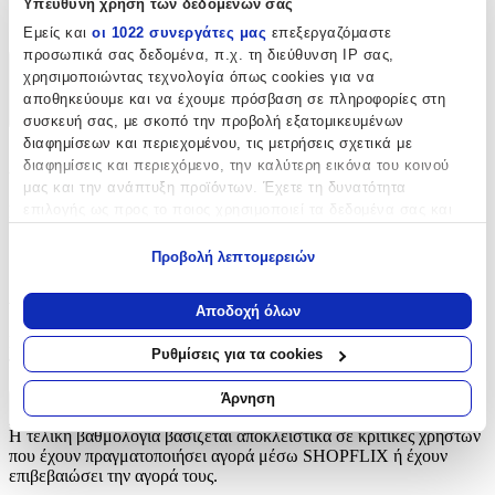
Υπεύθυνη χρήση των δεδομένων σας
Φερμουάρ
Εμείς και
οι 1022 συνεργάτες μας
επεξεργαζόμαστε
προσωπικά σας δεδομένα, π.χ. τη διεύθυνση IP σας,
χρησιμοποιώντας τεχνολογία όπως cookies για να
Χαρακτηριστικά
αποθηκεύουμε και να έχουμε πρόσβαση σε πληροφορίες στη
+
συσκευή σας, με σκοπό την προβολή εξατομικευμένων
διαφημίσεων και περιεχομένου, τις μετρήσεις σχετικά με
Χαρακτηριστικά
διαφημίσεις και περιεχόμενο, την καλύτερη εικόνα του κοινού
μας και την ανάπτυξη προϊόντων. Έχετε τη δυνατότητα
επιλογής ως προς το ποιος χρησιμοποιεί τα δεδομένα σας και
Είδος
:
για ποιους σκοπούς.
Φερμουάρ
Προβολή λεπτομερειών
Εάν μας επιτρέπετε, θα θέλαμε επίσης:
Αξιολογήσεις
Να συλλέξουμε πληροφορίες σχετικά με τη γεωγραφική
Αποδοχή όλων
σας τοποθεσία, οι οποίες μπορεί να είναι ακριβείς σε
Προς το παρόν δεν υπάρχουν άλλες αξιολογήσεις. Όταν
απόσταση μερικών μέτρων
Ρυθμίσεις για τα cookies
προστεθούν, θα εμφανιστούν εδώ.
Να αναγνωρίσουμε τη συσκευή σας σαρώνοντας ενεργά
για συγκεκριμένα χαρακτηριστικά (δακτυλικό αποτύπωμα)
Άρνηση
Πώς υπολογίζεται η βαθμολογία
Μάθετε περισσότερα σχετικά με τον τρόπο επεξεργασίας των
Η τελική βαθμολογία βασίζεται αποκλειστικά σε κριτικές χρηστών
προσωπικών σας δεδομένων και καθορίστε τις προτιμήσεις σας
που έχουν πραγματοποιήσει αγορά μέσω SHOPFLIX ή έχουν
στην
ενότητα “Λεπτομέρειες”
. Μπορείτε να αλλάξετε ή να
επιβεβαιώσει την αγορά τους.
ανακαλέσετε τη συγκατάθεσή σας ανά πάσα στιγμή από τη