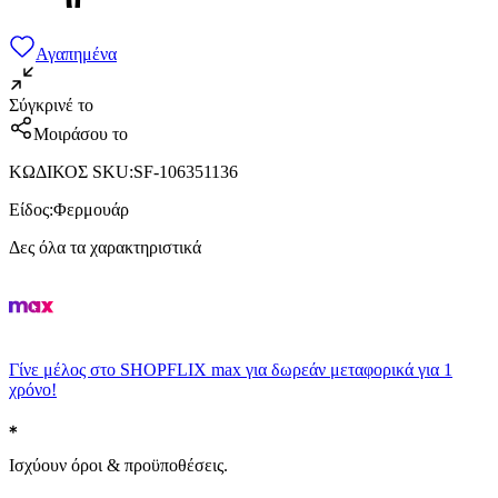
Αγαπημένα
Σύγκρινέ το
Μοιράσου το
ΚΩΔΙΚΟΣ SKU
:
SF-106351136
Είδος
:
Φερμουάρ
Δες όλα τα χαρακτηριστικά
Γίνε μέλος στο SHOPFLIX max για δωρεάν μεταφορικά για 1
χρόνο!
Ισχύουν όροι & προϋποθέσεις.