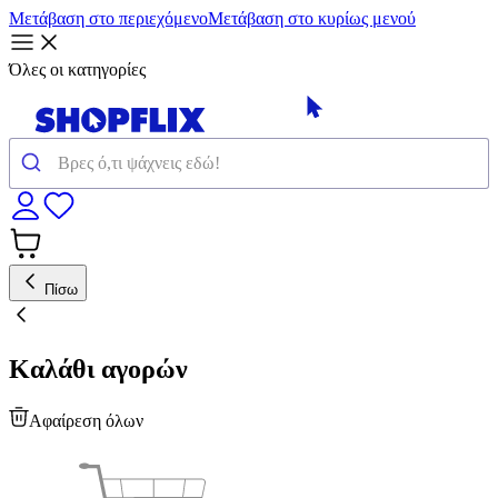
Μετάβαση στο περιεχόμενο
Μετάβαση στο κυρίως μενού
Όλες οι κατηγορίες
Πίσω
Καλάθι αγορών
Αφαίρεση όλων