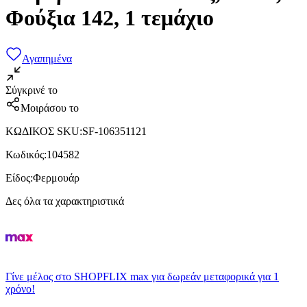
Φούξια 142, 1 τεμάχιο
Αγαπημένα
Σύγκρινέ το
Μοιράσου το
ΚΩΔΙΚΟΣ SKU
:
SF-106351121
Κωδικός
:
104582
Είδος
:
Φερμουάρ
Δες όλα τα χαρακτηριστικά
Γίνε μέλος στο SHOPFLIX max για δωρεάν μεταφορικά για 1
χρόνο!