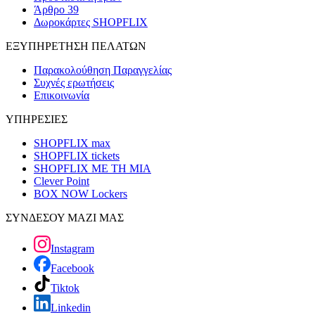
Άρθρο 39
Δωροκάρτες SHOPFLIX
ΕΞΥΠΗΡΕΤΗΣΗ ΠΕΛΑΤΩΝ
Παρακολούθηση Παραγγελίας
Συχνές ερωτήσεις
Επικοινωνία
ΥΠΗΡΕΣΙΕΣ
SHOPFLIX max
SHOPFLIX tickets
SHOPFLIX ΜΕ ΤΗ ΜΙΑ
Clever Point
BOX NOW Lockers
ΣΥΝΔΕΣΟΥ ΜΑΖΙ ΜΑΣ
Instagram
Facebook
Tiktok
Linkedin