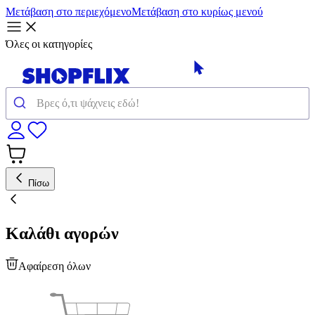
Μετάβαση στο περιεχόμενο
Μετάβαση στο κυρίως μενού
Όλες οι κατηγορίες
Πίσω
Καλάθι αγορών
Αφαίρεση όλων