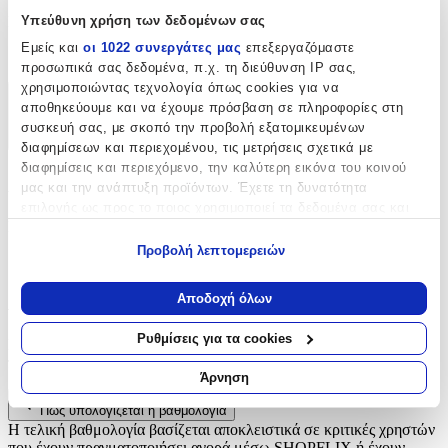
Είδος
:
Υπεύθυνη χρήση των δεδομένων σας
Εμείς και
οι 1022 συνεργάτες μας
επεξεργαζόμαστε
Φερμουάρ
προσωπικά σας δεδομένα, π.χ. τη διεύθυνση IP σας,
χρησιμοποιώντας τεχνολογία όπως cookies για να
Χαρακτηριστικά
αποθηκεύουμε και να έχουμε πρόσβαση σε πληροφορίες στη
συσκευή σας, με σκοπό την προβολή εξατομικευμένων
+
διαφημίσεων και περιεχομένου, τις μετρήσεις σχετικά με
διαφημίσεις και περιεχόμενο, την καλύτερη εικόνα του κοινού
Χαρακτηριστικά
μας και την ανάπτυξη προϊόντων. Έχετε τη δυνατότητα
επιλογής ως προς το ποιος χρησιμοποιεί τα δεδομένα σας και
Είδος
:
για ποιους σκοπούς.
Προβολή λεπτομερειών
Φερμουάρ
Εάν μας επιτρέπετε, θα θέλαμε επίσης:
Να συλλέξουμε πληροφορίες σχετικά με τη γεωγραφική
Αξιολογήσεις
Αποδοχή όλων
σας τοποθεσία, οι οποίες μπορεί να είναι ακριβείς σε
απόσταση μερικών μέτρων
Ρυθμίσεις για τα cookies
Προς το παρόν δεν υπάρχουν άλλες αξιολογήσεις. Όταν
Να αναγνωρίσουμε τη συσκευή σας σαρώνοντας ενεργά
προστεθούν, θα εμφανιστούν εδώ.
για συγκεκριμένα χαρακτηριστικά (δακτυλικό αποτύπωμα)
Άρνηση
Μάθετε περισσότερα σχετικά με τον τρόπο επεξεργασίας των
Πώς υπολογίζεται η βαθμολογία
προσωπικών σας δεδομένων και καθορίστε τις προτιμήσεις σας
Η τελική βαθμολογία βασίζεται αποκλειστικά σε κριτικές χρηστών
στην
ενότητα “Λεπτομέρειες”
. Μπορείτε να αλλάξετε ή να
που έχουν πραγματοποιήσει αγορά μέσω SHOPFLIX ή έχουν