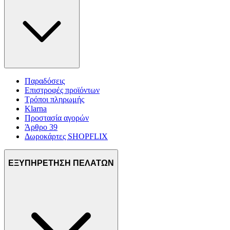
Παραδόσεις
Επιστροφές προϊόντων
Τρόποι πληρωμής
Klarna
Προστασία αγορών
Άρθρο 39
Δωροκάρτες SHOPFLIX
ΕΞΥΠΗΡΕΤΗΣΗ ΠΕΛΑΤΩΝ