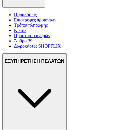
Παραδόσεις
Επιστροφές προϊόντων
Τρόποι πληρωμής
Klarna
Προστασία αγορών
Άρθρο 39
Δωροκάρτες SHOPFLIX
ΕΞΥΠΗΡΕΤΗΣΗ ΠΕΛΑΤΩΝ