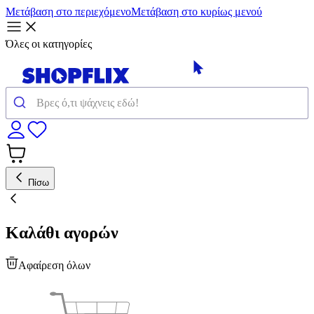
Μετάβαση στο περιεχόμενο
Μετάβαση στο κυρίως μενού
Όλες οι κατηγορίες
Πίσω
Καλάθι αγορών
Αφαίρεση όλων