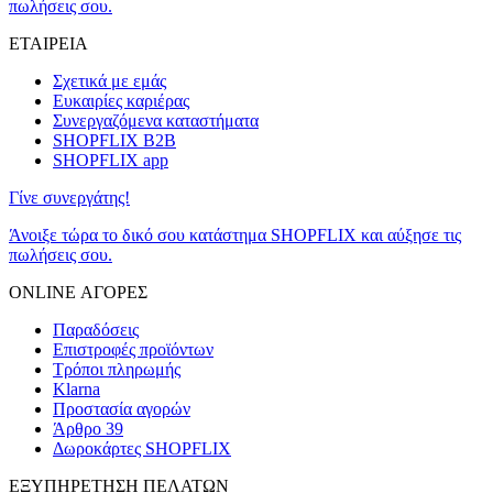
πωλήσεις σου.
ΕΤΑΙΡΕΙΑ
Σχετικά με εμάς
Ευκαιρίες καριέρας
Συνεργαζόμενα καταστήματα
SHOPFLIX B2B
SHOPFLIX app
Γίνε συνεργάτης!
Άνοιξε τώρα το δικό σου κατάστημα SHOPFLIX και αύξησε τις
πωλήσεις σου.
ONLINE ΑΓΟΡΕΣ
Παραδόσεις
Επιστροφές προϊόντων
Τρόποι πληρωμής
Klarna
Προστασία αγορών
Άρθρο 39
Δωροκάρτες SHOPFLIX
ΕΞΥΠΗΡΕΤΗΣΗ ΠΕΛΑΤΩΝ