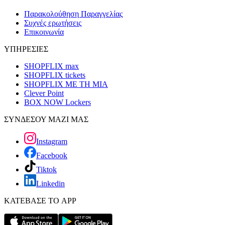
Παρακολούθηση Παραγγελίας
Συχνές ερωτήσεις
Επικοινωνία
ΥΠΗΡΕΣΙΕΣ
SHOPFLIX max
SHOPFLIX tickets
SHOPFLIX ΜΕ ΤΗ ΜΙΑ
Clever Point
BOX NOW Lockers
ΣΥΝΔΕΣΟΥ ΜΑΖΙ ΜΑΣ
Instagram
Facebook
Tiktok
Linkedin
ΚΑΤΕΒΑΣΕ ΤΟ APP