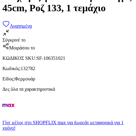
45cm, Ροζ 133, 1 τεμάχιο
Αγαπημένα
Σύγκρινέ το
Μοιράσου το
ΚΩΔΙΚΟΣ SKU
:
SF-106351021
Κωδικός
:
132782
Είδος
:
Φερμουάρ
Δες όλα τα χαρακτηριστικά
Γίνε μέλος στο SHOPFLIX max για δωρεάν μεταφορικά για 1
χρόνο!