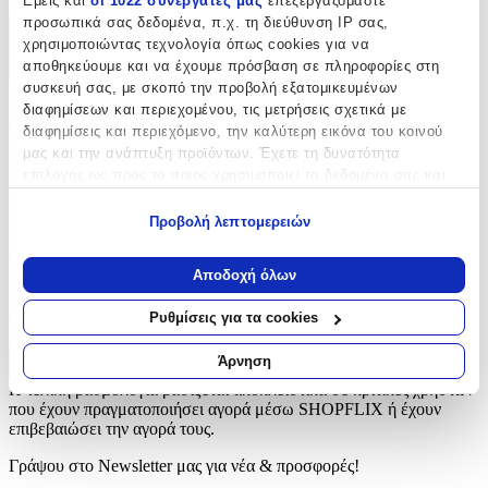
Εμείς και
οι 1022 συνεργάτες μας
επεξεργαζόμαστε
προσωπικά σας δεδομένα, π.χ. τη διεύθυνση IP σας,
Χαρακτηριστικά
χρησιμοποιώντας τεχνολογία όπως cookies για να
αποθηκεύουμε και να έχουμε πρόσβαση σε πληροφορίες στη
+
συσκευή σας, με σκοπό την προβολή εξατομικευμένων
διαφημίσεων και περιεχομένου, τις μετρήσεις σχετικά με
Χαρακτηριστικά
διαφημίσεις και περιεχόμενο, την καλύτερη εικόνα του κοινού
μας και την ανάπτυξη προϊόντων. Έχετε τη δυνατότητα
Είδος
:
επιλογής ως προς το ποιος χρησιμοποιεί τα δεδομένα σας και
για ποιους σκοπούς.
Φερμουάρ
Προβολή λεπτομερειών
Εάν μας επιτρέπετε, θα θέλαμε επίσης:
Αξιολογήσεις
Να συλλέξουμε πληροφορίες σχετικά με τη γεωγραφική
Αποδοχή όλων
σας τοποθεσία, οι οποίες μπορεί να είναι ακριβείς σε
Προς το παρόν δεν υπάρχουν άλλες αξιολογήσεις. Όταν
απόσταση μερικών μέτρων
προστεθούν, θα εμφανιστούν εδώ.
Ρυθμίσεις για τα cookies
Να αναγνωρίσουμε τη συσκευή σας σαρώνοντας ενεργά
για συγκεκριμένα χαρακτηριστικά (δακτυλικό αποτύπωμα)
Άρνηση
Πώς υπολογίζεται η βαθμολογία
Μάθετε περισσότερα σχετικά με τον τρόπο επεξεργασίας των
Η τελική βαθμολογία βασίζεται αποκλειστικά σε κριτικές χρηστών
προσωπικών σας δεδομένων και καθορίστε τις προτιμήσεις σας
που έχουν πραγματοποιήσει αγορά μέσω SHOPFLIX ή έχουν
στην
ενότητα “Λεπτομέρειες”
. Μπορείτε να αλλάξετε ή να
επιβεβαιώσει την αγορά τους.
ανακαλέσετε τη συγκατάθεσή σας ανά πάσα στιγμή από τη
Γράψου στο Νewsletter μας για νέα & προσφορές!
Δήλωση Cookies.