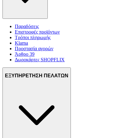
Παραδόσεις
Επιστροφές προϊόντων
Τρόποι πληρωμής
Klarna
Προστασία αγορών
Άρθρο 39
Δωροκάρτες SHOPFLIX
ΕΞΥΠΗΡΕΤΗΣΗ ΠΕΛΑΤΩΝ