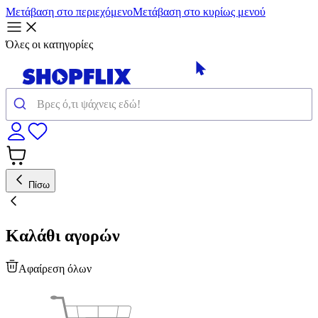
Μετάβαση στο περιεχόμενο
Μετάβαση στο κυρίως μενού
Όλες οι κατηγορίες
Πίσω
Καλάθι αγορών
Αφαίρεση όλων