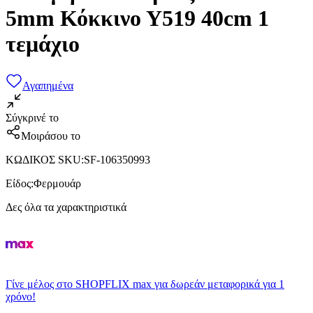
5mm Κόκκινο Υ519 40cm 1
τεμάχιο
Αγαπημένα
Σύγκρινέ το
Μοιράσου το
ΚΩΔΙΚΟΣ SKU
:
SF-106350993
Είδος
:
Φερμουάρ
Δες όλα τα χαρακτηριστικά
Γίνε μέλος στο SHOPFLIX max για δωρεάν μεταφορικά για 1
χρόνο!