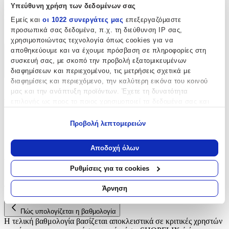
Υπεύθυνη χρήση των δεδομένων σας
Είδος
:
Εμείς και
οι 1022 συνεργάτες μας
επεξεργαζόμαστε
Φερμουάρ
προσωπικά σας δεδομένα, π.χ. τη διεύθυνση IP σας,
χρησιμοποιώντας τεχνολογία όπως cookies για να
αποθηκεύουμε και να έχουμε πρόσβαση σε πληροφορίες στη
Χαρακτηριστικά
συσκευή σας, με σκοπό την προβολή εξατομικευμένων
διαφημίσεων και περιεχομένου, τις μετρήσεις σχετικά με
+
διαφημίσεις και περιεχόμενο, την καλύτερη εικόνα του κοινού
μας και την ανάπτυξη προϊόντων. Έχετε τη δυνατότητα
Χαρακτηριστικά
επιλογής ως προς το ποιος χρησιμοποιεί τα δεδομένα σας και
για ποιους σκοπούς.
Είδος
:
Προβολή λεπτομερειών
Εάν μας επιτρέπετε, θα θέλαμε επίσης:
Φερμουάρ
Να συλλέξουμε πληροφορίες σχετικά με τη γεωγραφική
Αποδοχή όλων
Αξιολογήσεις
σας τοποθεσία, οι οποίες μπορεί να είναι ακριβείς σε
απόσταση μερικών μέτρων
Ρυθμίσεις για τα cookies
Να αναγνωρίσουμε τη συσκευή σας σαρώνοντας ενεργά
Προς το παρόν δεν υπάρχουν άλλες αξιολογήσεις. Όταν
για συγκεκριμένα χαρακτηριστικά (δακτυλικό αποτύπωμα)
προστεθούν, θα εμφανιστούν εδώ.
Άρνηση
Μάθετε περισσότερα σχετικά με τον τρόπο επεξεργασίας των
προσωπικών σας δεδομένων και καθορίστε τις προτιμήσεις σας
Πώς υπολογίζεται η βαθμολογία
στην
ενότητα “Λεπτομέρειες”
. Μπορείτε να αλλάξετε ή να
Η τελική βαθμολογία βασίζεται αποκλειστικά σε κριτικές χρηστών
ανακαλέσετε τη συγκατάθεσή σας ανά πάσα στιγμή από τη