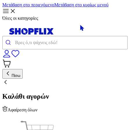
Μετάβαση στο περιεχόμενο
Μετάβαση στο κυρίως μενού
Όλες οι κατηγορίες
Πίσω
Καλάθι αγορών
Αφαίρεση όλων