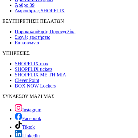
Άρθρο 39
Δωροκάρτες SHOPFLIX
ΕΞΥΠΗΡΕΤΗΣΗ ΠΕΛΑΤΩΝ
Παρακολούθηση Παραγγελίας
Συχνές ερωτήσεις
Επικοινωνία
ΥΠΗΡΕΣΙΕΣ
SHOPFLIX max
SHOPFLIX tickets
SHOPFLIX ΜΕ ΤΗ ΜΙΑ
Clever Point
BOX NOW Lockers
ΣΥΝΔΕΣΟΥ ΜΑΖΙ ΜΑΣ
Instagram
Facebook
Tiktok
Linkedin