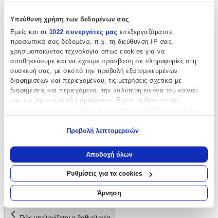
Χαρακτηριστικά
Υπεύθυνη χρήση των δεδομένων σας
Είδος
:
Εμείς και
οι 1022 συνεργάτες μας
επεξεργαζόμαστε
προσωπικά σας δεδομένα, π.χ. τη διεύθυνση IP σας,
Φερμουάρ
χρησιμοποιώντας τεχνολογία όπως cookies για να
αποθηκεύουμε και να έχουμε πρόσβαση σε πληροφορίες στη
Χαρακτηριστικά
συσκευή σας, με σκοπό την προβολή εξατομικευμένων
διαφημίσεων και περιεχομένου, τις μετρήσεις σχετικά με
+
διαφημίσεις και περιεχόμενο, την καλύτερη εικόνα του κοινού
μας και την ανάπτυξη προϊόντων. Έχετε τη δυνατότητα
Χαρακτηριστικά
επιλογής ως προς το ποιος χρησιμοποιεί τα δεδομένα σας και
για ποιους σκοπούς.
Είδος
:
Προβολή λεπτομερειών
Εάν μας επιτρέπετε, θα θέλαμε επίσης:
Φερμουάρ
Να συλλέξουμε πληροφορίες σχετικά με τη γεωγραφική
Αποδοχή όλων
σας τοποθεσία, οι οποίες μπορεί να είναι ακριβείς σε
Αξιολογήσεις
απόσταση μερικών μέτρων
Ρυθμίσεις για τα cookies
Να αναγνωρίσουμε τη συσκευή σας σαρώνοντας ενεργά
Προς το παρόν δεν υπάρχουν άλλες αξιολογήσεις. Όταν
για συγκεκριμένα χαρακτηριστικά (δακτυλικό αποτύπωμα)
Άρνηση
προστεθούν, θα εμφανιστούν εδώ.
Μάθετε περισσότερα σχετικά με τον τρόπο επεξεργασίας των
προσωπικών σας δεδομένων και καθορίστε τις προτιμήσεις σας
Πώς υπολογίζεται η βαθμολογία