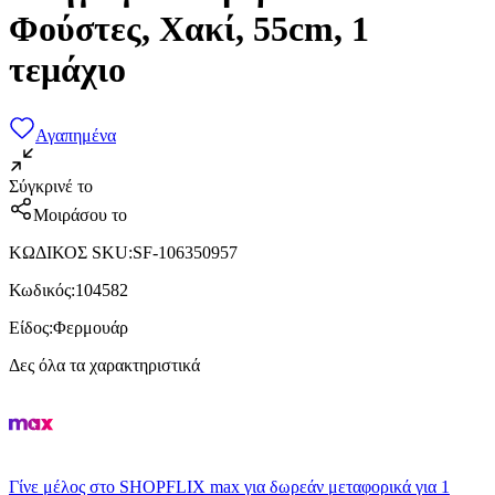
Φούστες, Χακί, 55cm, 1
τεμάχιο
Αγαπημένα
Σύγκρινέ το
Μοιράσου το
ΚΩΔΙΚΟΣ SKU
:
SF-106350957
Κωδικός
:
104582
Είδος
:
Φερμουάρ
Δες όλα τα χαρακτηριστικά
Γίνε μέλος στο SHOPFLIX max για δωρεάν μεταφορικά για 1