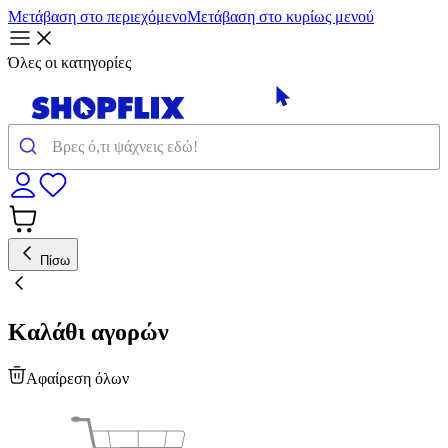
Μετάβαση στο περιεχόμενο
Μετάβαση στο κυρίως μενού
Όλες οι κατηγορίες
Πίσω
Καλάθι αγορών
Αφαίρεση όλων