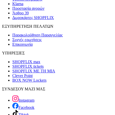
Klarna
Προστασία αγορών
Άρθρο 39
Δωροκάρτες SHOPFLIX
ΕΞΥΠΗΡΕΤΗΣΗ ΠΕΛΑΤΩΝ
Παρακολούθηση Παραγγελίας
Συχνές ερωτήσεις
Επικοινωνία
ΥΠΗΡΕΣΙΕΣ
SHOPFLIX max
SHOPFLIX tickets
SHOPFLIX ΜΕ ΤΗ ΜΙΑ
Clever Point
BOX NOW Lockers
ΣΥΝΔΕΣΟΥ ΜΑΖΙ ΜΑΣ
Instagram
Facebook
Tiktok