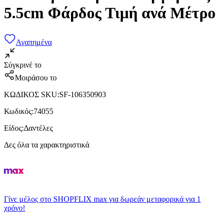
5.5cm Φάρδος Τιμή ανά Μέτρο
Αγαπημένα
Σύγκρινέ το
Μοιράσου το
ΚΩΔΙΚΟΣ SKU
:
SF-106350903
Κωδικός
:
74055
Είδος
:
Δαντέλες
Δες όλα τα χαρακτηριστικά
Γίνε μέλος στο SHOPFLIX max για δωρεάν μεταφορικά για 1
χρόνο!