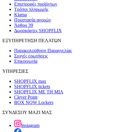
Επιστροφές προϊόντων
Τρόποι πληρωμής
Klarna
Προστασία αγορών
Άρθρο 39
Δωροκάρτες SHOPFLIX
ΕΞΥΠΗΡΕΤΗΣΗ ΠΕΛΑΤΩΝ
Παρακολούθηση Παραγγελίας
Συχνές ερωτήσεις
Επικοινωνία
ΥΠΗΡΕΣΙΕΣ
SHOPFLIX max
SHOPFLIX tickets
SHOPFLIX ΜΕ ΤΗ ΜΙΑ
Clever Point
BOX NOW Lockers
ΣΥΝΔΕΣΟΥ ΜΑΖΙ ΜΑΣ
Instagram