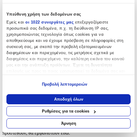
μοναδικά κομμάτια με προσωπικό ύφος.
Χαρακτηριστικά
Υπεύθυνη χρήση των δεδομένων σας
Εμείς και
οι 1022 συνεργάτες μας
επεξεργαζόμαστε
Είδος
:
προσωπικά σας δεδομένα, π.χ. τη διεύθυνση IP σας,
χρησιμοποιώντας τεχνολογία όπως cookies για να
Δαντέλες
αποθηκεύουμε και να έχουμε πρόσβαση σε πληροφορίες στη
συσκευή σας, με σκοπό την προβολή εξατομικευμένων
διαφημίσεων και περιεχομένου, τις μετρήσεις σχετικά με
Χαρακτηριστικά
διαφημίσεις και περιεχόμενο, την καλύτερη εικόνα του κοινού
+
μας και την ανάπτυξη προϊόντων. Έχετε τη δυνατότητα
επιλογής ως προς το ποιος χρησιμοποιεί τα δεδομένα σας και
Χαρακτηριστικά
για ποιους σκοπούς.
Προβολή λεπτομερειών
Εάν μας επιτρέπετε, θα θέλαμε επίσης:
Είδος
:
Να συλλέξουμε πληροφορίες σχετικά με τη γεωγραφική
Αποδοχή όλων
Δαντέλες
σας τοποθεσία, οι οποίες μπορεί να είναι ακριβείς σε
απόσταση μερικών μέτρων
Ρυθμίσεις για τα cookies
Αξιολογήσεις
Να αναγνωρίσουμε τη συσκευή σας σαρώνοντας ενεργά
για συγκεκριμένα χαρακτηριστικά (δακτυλικό αποτύπωμα)
Άρνηση
Προς το παρόν δεν υπάρχουν άλλες αξιολογήσεις. Όταν
Μάθετε περισσότερα σχετικά με τον τρόπο επεξεργασίας των
προστεθούν, θα εμφανιστούν εδώ.
προσωπικών σας δεδομένων και καθορίστε τις προτιμήσεις σας