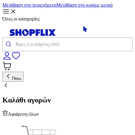
Μετάβαση στο περιεχόμενο
Μετάβαση στο κυρίως μενού
Όλες οι κατηγορίες
Πίσω
Καλάθι αγορών
Αφαίρεση όλων