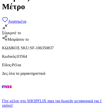
Μέτρο
Αγαπημένα
Σύγκρινέ το
Μοιράσου το
ΚΩΔΙΚΟΣ SKU
:
SF-106350837
Κωδικός
:
03564
Είδος
:
Ρέλια
Δες όλα τα χαρακτηριστικά
Γίνε μέλος στο SHOPFLIX max για δωρεάν μεταφορικά για 1
χρόνο!