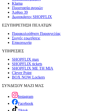
Klarna
Προστασία αγορών
Άρθρο 39
Δωροκάρτες SHOPFLIX
ΕΞΥΠΗΡΕΤΗΣΗ ΠΕΛΑΤΩΝ
Παρακολούθηση Παραγγελίας
Συχνές ερωτήσεις
Επικοινωνία
ΥΠΗΡΕΣΙΕΣ
SHOPFLIX max
SHOPFLIX tickets
SHOPFLIX ΜΕ ΤΗ ΜΙΑ
Clever Point
BOX NOW Lockers
ΣΥΝΔΕΣΟΥ ΜΑΖΙ ΜΑΣ
Instagram
Facebook
Tiktok