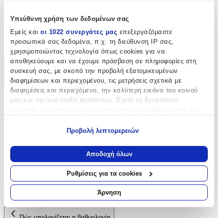
Χαρακτηριστικά
Υπεύθυνη χρήση των δεδομένων σας
Είδος
:
Εμείς και
οι 1022 συνεργάτες μας
επεξεργαζόμαστε
προσωπικά σας δεδομένα, π.χ. τη διεύθυνση IP σας,
Ρέλια
χρησιμοποιώντας τεχνολογία όπως cookies για να
αποθηκεύουμε και να έχουμε πρόσβαση σε πληροφορίες στη
Χαρακτηριστικά
συσκευή σας, με σκοπό την προβολή εξατομικευμένων
διαφημίσεων και περιεχομένου, τις μετρήσεις σχετικά με
+
διαφημίσεις και περιεχόμενο, την καλύτερη εικόνα του κοινού
μας και την ανάπτυξη προϊόντων. Έχετε τη δυνατότητα
Χαρακτηριστικά
επιλογής ως προς το ποιος χρησιμοποιεί τα δεδομένα σας και
για ποιους σκοπούς.
Είδος
:
Προβολή λεπτομερειών
Εάν μας επιτρέπετε, θα θέλαμε επίσης:
Ρέλια
Να συλλέξουμε πληροφορίες σχετικά με τη γεωγραφική
Αποδοχή όλων
σας τοποθεσία, οι οποίες μπορεί να είναι ακριβείς σε
Αξιολογήσεις
απόσταση μερικών μέτρων
Ρυθμίσεις για τα cookies
Να αναγνωρίσουμε τη συσκευή σας σαρώνοντας ενεργά
Προς το παρόν δεν υπάρχουν άλλες αξιολογήσεις. Όταν
για συγκεκριμένα χαρακτηριστικά (δακτυλικό αποτύπωμα)
Άρνηση
προστεθούν, θα εμφανιστούν εδώ.
Μάθετε περισσότερα σχετικά με τον τρόπο επεξεργασίας των
προσωπικών σας δεδομένων και καθορίστε τις προτιμήσεις σας
Πώς υπολογίζεται η βαθμολογία