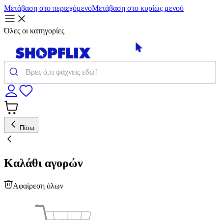
Μετάβαση στο περιεχόμενο
Μετάβαση στο κυρίως μενού
Όλες οι κατηγορίες
Πίσω
Καλάθι αγορών
Αφαίρεση όλων