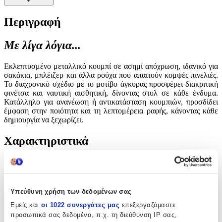
+
Περιγραφή
Με λίγα λόγια...
Εκλεπτυσμένο μεταλλικό κουμπί σε ασημί απόχρωση, ιδανικό για
σακάκια, μπλέιζερ και άλλα ρούχα που απαιτούν κομψές πινελιές.
Το διαχρονικό σχέδιο με το μοτίβο άγκυρας προσφέρει διακριτική
φινέτσα και ναυτική αισθητική, δίνοντας στυλ σε κάθε ένδυμα.
Κατάλληλο για ανανέωση ή αντικατάσταση κουμπιών, προσδίδει
έμφαση στην ποιότητα και τη λεπτομέρεια ραφής, κάνοντας κάθε
δημιουργία να ξεχωρίζει.
Χαρακτηριστικά
Είδος
:
Κουμπιά
Υπεύθυνη χρήση των δεδομένων σας
Χαρακτηριστικά
Εμείς και
οι 1022 συνεργάτες μας
επεξεργαζόμαστε
προσωπικά σας δεδομένα, π.χ. τη διεύθυνση IP σας,
+