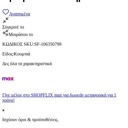
Αγαπημένα
Σύγκρινέ το
Μοιράσου το
ΚΩΔΙΚΟΣ SKU
:
SF-106350799
Είδος
:
Κουμπιά
Δες όλα τα χαρακτηριστικά
Γίνε μέλος στο SHOPFLIX max για δωρεάν μεταφορικά για 1
χρόνο!
Ισχύουν όροι & προϋποθέσεις.