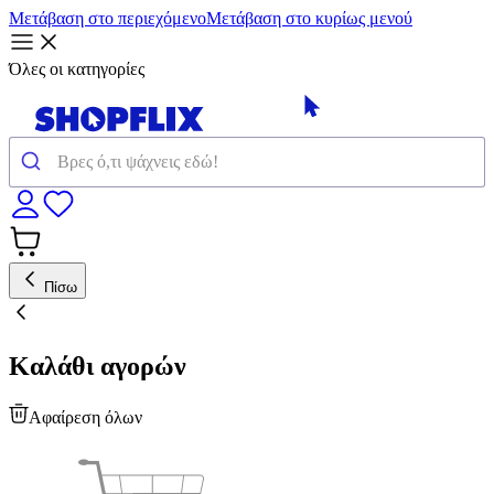
Μετάβαση στο περιεχόμενο
Μετάβαση στο κυρίως μενού
Όλες οι κατηγορίες
Πίσω
Καλάθι αγορών
Αφαίρεση όλων