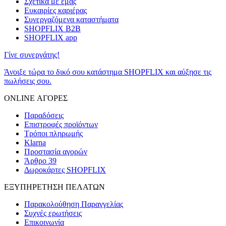
Σχετικά με εμάς
Ευκαιρίες καριέρας
Συνεργαζόμενα καταστήματα
SHOPFLIX B2B
SHOPFLIX app
Γίνε συνεργάτης!
Άνοιξε τώρα το δικό σου κατάστημα SHOPFLIX και αύξησε τις
πωλήσεις σου.
ONLINE ΑΓΟΡΕΣ
Παραδόσεις
Επιστροφές προϊόντων
Τρόποι πληρωμής
Klarna
Προστασία αγορών
Άρθρο 39
Δωροκάρτες SHOPFLIX
ΕΞΥΠΗΡΕΤΗΣΗ ΠΕΛΑΤΩΝ
Παρακολούθηση Παραγγελίας
Συχνές ερωτήσεις
Επικοινωνία