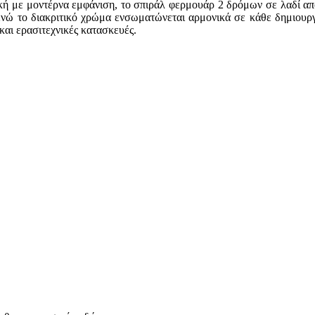
τική με μοντέρνα εμφάνιση, το σπιράλ φερμουάρ 2 δρόμων σε λαδί απ
, ενώ το διακριτικό χρώμα ενσωματώνεται αρμονικά σε κάθε δημιουρ
και ερασιτεχνικές κατασκευές.