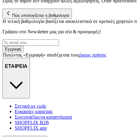
Προς το παρόν δεν υπάρχουν άλλες αξιολογήσεις. Όταν προστεθούν
Πώς υπολογίζεται η βαθμολογία
Η τελική βαθμολογία βασίζεται αποκλειστικά σε κριτικές χρηστών
Γράψου στο Νewsletter μας για νέα & προσφορές!
Εγγραφή
Πατώντας «Εγγραφή» αποδέχεσαι τους
όρους χρήσης
ΕΤΑΙΡΕΙΑ
Σχετικά με εμάς
Ευκαιρίες καριέρας
Συνεργαζόμενα καταστήματα
SHOPFLIX B2B
SHOPFLIX app