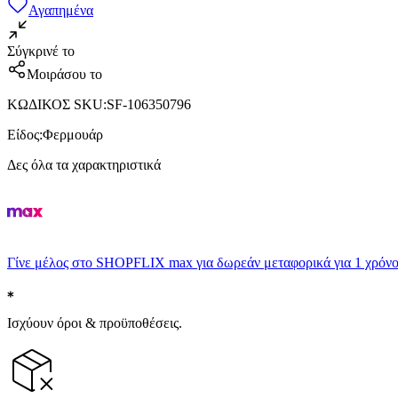
Αγαπημένα
Σύγκρινέ το
Μοιράσου το
ΚΩΔΙΚΟΣ SKU
:
SF-106350796
Είδος
:
Φερμουάρ
Δες όλα τα χαρακτηριστικά
Γίνε μέλος στο SHOPFLIX max για δωρεάν μεταφορικά για 1 χρόνο
Ισχύουν όροι & προϋποθέσεις.