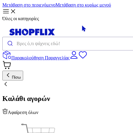
Μετάβαση στο περιεχόμενο
Μετάβαση στο κυρίως μενού
Όλες οι κατηγορίες
Παρακολούθηση Παραγγελίας
Πίσω
Καλάθι αγορών
Αφαίρεση όλων