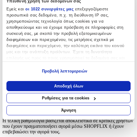
Υπεύθυνη χρήση των δεδομένων σας
Κουμπιά
Εμείς και
οι 1022 συνεργάτες μας
επεξεργαζόμαστε
προσωπικά σας δεδομένα, π.χ. τη διεύθυνση IP σας,
χρησιμοποιώντας τεχνολογία όπως cookies για να
Χαρακτηριστικά
αποθηκεύουμε και να έχουμε πρόσβαση σε πληροφορίες στη
+
συσκευή σας, με σκοπό την προβολή εξατομικευμένων
διαφημίσεων και περιεχομένου, τις μετρήσεις σχετικά με
Χαρακτηριστικά
διαφημίσεις και περιεχόμενο, την καλύτερη εικόνα του κοινού
μας και την ανάπτυξη προϊόντων. Έχετε τη δυνατότητα
επιλογής ως προς το ποιος χρησιμοποιεί τα δεδομένα σας και
Είδος
:
για ποιους σκοπούς.
Κουμπιά
Προβολή λεπτομερειών
Εάν μας επιτρέπετε, θα θέλαμε επίσης:
Αξιολογήσεις
Να συλλέξουμε πληροφορίες σχετικά με τη γεωγραφική
Αποδοχή όλων
σας τοποθεσία, οι οποίες μπορεί να είναι ακριβείς σε
Προς το παρόν δεν υπάρχουν άλλες αξιολογήσεις. Όταν
απόσταση μερικών μέτρων
Ρυθμίσεις για τα cookies
προστεθούν, θα εμφανιστούν εδώ.
Να αναγνωρίσουμε τη συσκευή σας σαρώνοντας ενεργά
για συγκεκριμένα χαρακτηριστικά (δακτυλικό αποτύπωμα)
Άρνηση
Πώς υπολογίζεται η βαθμολογία
Μάθετε περισσότερα σχετικά με τον τρόπο επεξεργασίας των
Η τελική βαθμολογία βασίζεται αποκλειστικά σε κριτικές χρηστών
προσωπικών σας δεδομένων και καθορίστε τις προτιμήσεις σας
που έχουν πραγματοποιήσει αγορά μέσω SHOPFLIX ή έχουν
στην
ενότητα “Λεπτομέρειες”
. Μπορείτε να αλλάξετε ή να
επιβεβαιώσει την αγορά τους.
ανακαλέσετε τη συγκατάθεσή σας ανά πάσα στιγμή από τη