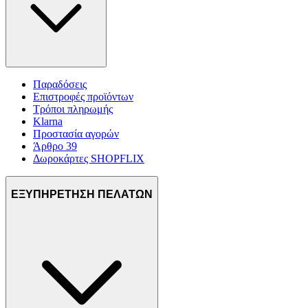
Παραδόσεις
Επιστροφές προϊόντων
Τρόποι πληρωμής
Klarna
Προστασία αγορών
Άρθρο 39
Δωροκάρτες SHOPFLIX
ΕΞΥΠΗΡΕΤΗΣΗ ΠΕΛΑΤΩΝ