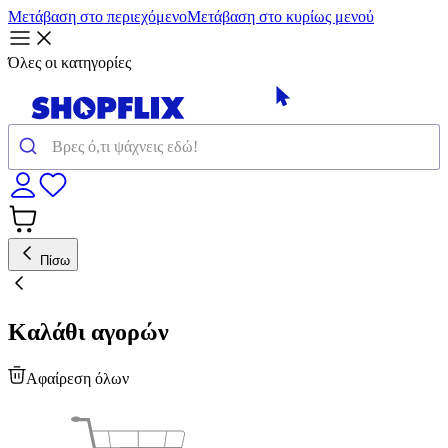
Μετάβαση στο περιεχόμενο
Μετάβαση στο κυρίως μενού
Όλες οι κατηγορίες
Πίσω
Καλάθι αγορών
Αφαίρεση όλων