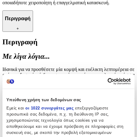
οποιαδήποτε χειροποίητη ή επαγγελματική κατασκευή.
Περιγραφή
+
Περιγραφή
Με λίγα λόγια...
Ιδανικά για να προσθέσετε μία κομψή και ευέλικτη λεπτομέρεια σε
ρούχα, αξεσουάρ ή διακοσμητικά αντικείμενα, τα λευκά κρόσσια
από ρεγιόν χαρίζουν μοναδική αίσθηση κίνησης και στυλ.
Κατασκευασμένα εξολοκλήρου από ποιοτική κλωστή, συνδυάζουν
ανθεκτικότητα με απαλή υφή, καθιστώντας τα κατάλληλα για
διάφορες εφαρμογές στη ραπτική, τη διακόσμηση ή ακόμη και
Υπεύθυνη χρήση των δεδομένων σας
θεατρικά κοστούμια. Η ουδέτερη απόχρωση και το διακριτικό
φινίρισμα αυτών των κροσσιών επιτρέπουν εύκολο συνδυασμό με
Εμείς και
οι 1022 συνεργάτες μας
επεξεργαζόμαστε
διαφορετικά υφάσματα και χρώματα, προσφέροντας δημιουργική
προσωπικά σας δεδομένα, π.χ. τη διεύθυνση IP σας,
ελευθερία στη σχεδίαση. Επιλέγοντας αυτό το διακοσμητικό
χρησιμοποιώντας τεχνολογία όπως cookies για να
στοιχείο, μπορείτε να ανανεώσετε και να αναβαθμίσετε εύκολα
αποθηκεύουμε και να έχουμε πρόσβαση σε πληροφορίες στη
οποιαδήποτε χειροποίητη ή επαγγελματική κατασκευή.
συσκευή σας, με σκοπό την προβολή εξατομικευμένων