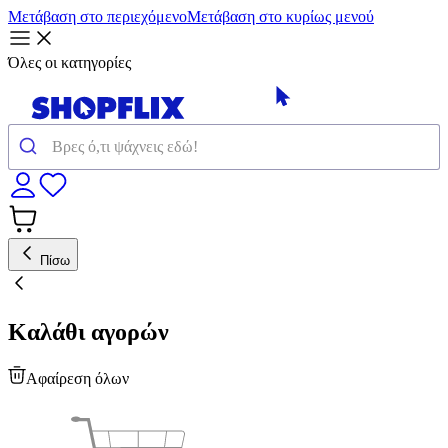
Μετάβαση στο περιεχόμενο
Μετάβαση στο κυρίως μενού
Όλες οι κατηγορίες
Πίσω
Καλάθι αγορών
Αφαίρεση όλων