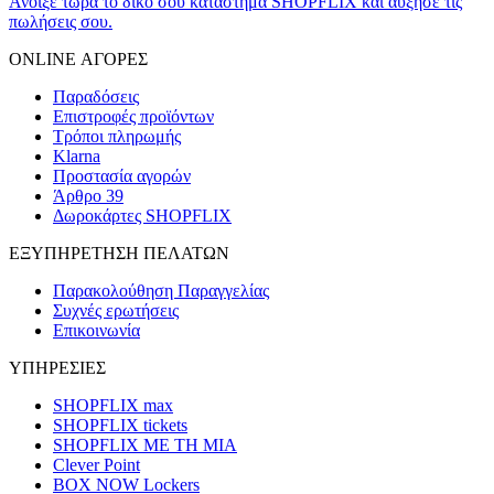
Άνοιξε τώρα το δικό σου κατάστημα SHOPFLIX και αύξησε τις
πωλήσεις σου.
ONLINE ΑΓΟΡΕΣ
Παραδόσεις
Επιστροφές προϊόντων
Τρόποι πληρωμής
Klarna
Προστασία αγορών
Άρθρο 39
Δωροκάρτες SHOPFLIX
ΕΞΥΠΗΡΕΤΗΣΗ ΠΕΛΑΤΩΝ
Παρακολούθηση Παραγγελίας
Συχνές ερωτήσεις
Επικοινωνία
ΥΠΗΡΕΣΙΕΣ
SHOPFLIX max
SHOPFLIX tickets
SHOPFLIX ΜΕ ΤΗ ΜΙΑ
Clever Point
BOX NOW Lockers