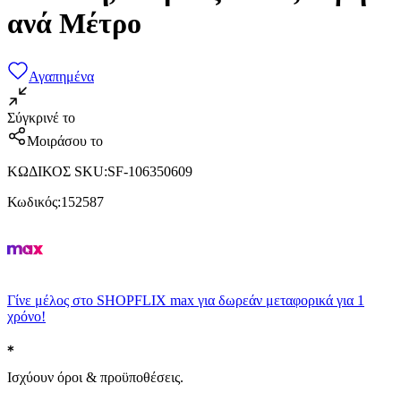
ανά Μέτρο
Αγαπημένα
Σύγκρινέ το
Μοιράσου το
ΚΩΔΙΚΟΣ SKU
:
SF-106350609
Κωδικός
:
152587
Γίνε μέλος στο SHOPFLIX max για δωρεάν μεταφορικά για 1
χρόνο!
Ισχύουν όροι & προϋποθέσεις.