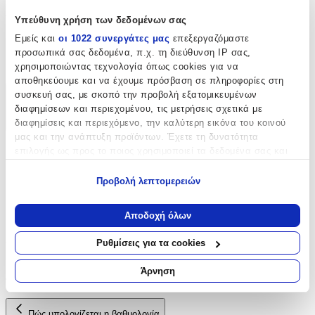
Χαρακτηριστικά
Υπεύθυνη χρήση των δεδομένων σας
Εμείς και
οι 1022 συνεργάτες μας
επεξεργαζόμαστε
Είδος
:
προσωπικά σας δεδομένα, π.χ. τη διεύθυνση IP σας,
Φερμουάρ
χρησιμοποιώντας τεχνολογία όπως cookies για να
αποθηκεύουμε και να έχουμε πρόσβαση σε πληροφορίες στη
συσκευή σας, με σκοπό την προβολή εξατομικευμένων
Χαρακτηριστικά
διαφημίσεων και περιεχομένου, τις μετρήσεις σχετικά με
διαφημίσεις και περιεχόμενο, την καλύτερη εικόνα του κοινού
+
μας και την ανάπτυξη προϊόντων. Έχετε τη δυνατότητα
Χαρακτηριστικά
επιλογής ως προς το ποιος χρησιμοποιεί τα δεδομένα σας και
για ποιους σκοπούς.
Προβολή λεπτομερειών
Είδος
:
Εάν μας επιτρέπετε, θα θέλαμε επίσης:
Φερμουάρ
Να συλλέξουμε πληροφορίες σχετικά με τη γεωγραφική
Αποδοχή όλων
σας τοποθεσία, οι οποίες μπορεί να είναι ακριβείς σε
Αξιολογήσεις
απόσταση μερικών μέτρων
Ρυθμίσεις για τα cookies
Να αναγνωρίσουμε τη συσκευή σας σαρώνοντας ενεργά
για συγκεκριμένα χαρακτηριστικά (δακτυλικό αποτύπωμα)
Προς το παρόν δεν υπάρχουν άλλες αξιολογήσεις. Όταν
Άρνηση
προστεθούν, θα εμφανιστούν εδώ.
Μάθετε περισσότερα σχετικά με τον τρόπο επεξεργασίας των
προσωπικών σας δεδομένων και καθορίστε τις προτιμήσεις σας
στην
ενότητα “Λεπτομέρειες”
. Μπορείτε να αλλάξετε ή να
Πώς υπολογίζεται η βαθμολογία