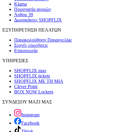
Klarna
Προστασία αγορών
Άρθρο 39
Δωροκάρτες SHOPFLIX
ΕΞΥΠΗΡΕΤΗΣΗ ΠΕΛΑΤΩΝ
Παρακολούθηση Παραγγελίας
Συχνές ερωτήσεις
Επικοινωνία
ΥΠΗΡΕΣΙΕΣ
SHOPFLIX max
SHOPFLIX tickets
SHOPFLIX ΜΕ ΤΗ ΜΙΑ
Clever Point
BOX NOW Lockers
ΣΥΝΔΕΣΟΥ ΜΑΖΙ ΜΑΣ
Instagram
Facebook
Tiktok