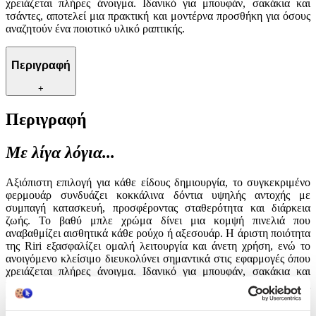
χρειάζεται πλήρες άνοιγμα. Ιδανικό για μπουφάν, σακάκια και
τσάντες, αποτελεί μια πρακτική και μοντέρνα προσθήκη για όσους
αναζητούν ένα ποιοτικό υλικό ραπτικής.
Περιγραφή
+
Περιγραφή
Με λίγα λόγια...
Αξιόπιστη επιλογή για κάθε είδους δημιουργία, το συγκεκριμένο
φερμουάρ συνδυάζει κοκκάλινα δόντια υψηλής αντοχής με
συμπαγή κατασκευή, προσφέροντας σταθερότητα και διάρκεια
ζωής. Το βαθύ μπλε χρώμα δίνει μια κομψή πινελιά που
αναβαθμίζει αισθητικά κάθε ρούχο ή αξεσουάρ. Η άριστη ποιότητα
της Riri εξασφαλίζει ομαλή λειτουργία και άνετη χρήση, ενώ το
ανοιγόμενο κλείσιμο διευκολύνει σημαντικά στις εφαρμογές όπου
χρειάζεται πλήρες άνοιγμα. Ιδανικό για μπουφάν, σακάκια και
τσάντες, αποτελεί μια πρακτική και μοντέρνα προσθήκη για όσους
αναζητούν ένα ποιοτικό υλικό ραπτικής.