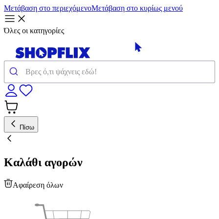
Μετάβαση στο περιεχόμενο
Μετάβαση στο κυρίως μενού
Όλες οι κατηγορίες
Πίσω
Καλάθι αγορών
Αφαίρεση όλων