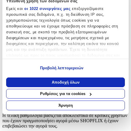
Υπεύθυνη χρήση των δεδομένων σας
Φερμουάρ
Εμείς και
οι 1022 συνεργάτες μας
επεξεργαζόμαστε
προσωπικά σας δεδομένα, π.χ. τη διεύθυνση IP σας,
χρησιμοποιώντας τεχνολογία όπως cookies για να
Χαρακτηριστικά
αποθηκεύουμε και να έχουμε πρόσβαση σε πληροφορίες στη
+
συσκευή σας, με σκοπό την προβολή εξατομικευμένων
διαφημίσεων και περιεχομένου, τις μετρήσεις σχετικά με
Χαρακτηριστικά
διαφημίσεις και περιεχόμενο, την καλύτερη εικόνα του κοινού
μας και την ανάπτυξη προϊόντων. Έχετε τη δυνατότητα
επιλογής ως προς το ποιος χρησιμοποιεί τα δεδομένα σας και
Είδος
:
για ποιους σκοπούς.
Φερμουάρ
Προβολή λεπτομερειών
Εάν μας επιτρέπετε, θα θέλαμε επίσης:
Αξιολογήσεις
Να συλλέξουμε πληροφορίες σχετικά με τη γεωγραφική
Αποδοχή όλων
σας τοποθεσία, οι οποίες μπορεί να είναι ακριβείς σε
Προς το παρόν δεν υπάρχουν άλλες αξιολογήσεις. Όταν
απόσταση μερικών μέτρων
Ρυθμίσεις για τα cookies
προστεθούν, θα εμφανιστούν εδώ.
Να αναγνωρίσουμε τη συσκευή σας σαρώνοντας ενεργά
για συγκεκριμένα χαρακτηριστικά (δακτυλικό αποτύπωμα)
Άρνηση
Πώς υπολογίζεται η βαθμολογία
Μάθετε περισσότερα σχετικά με τον τρόπο επεξεργασίας των
Η τελική βαθμολογία βασίζεται αποκλειστικά σε κριτικές χρηστών
προσωπικών σας δεδομένων και καθορίστε τις προτιμήσεις σας
που έχουν πραγματοποιήσει αγορά μέσω SHOPFLIX ή έχουν
στην
ενότητα “Λεπτομέρειες”
. Μπορείτε να αλλάξετε ή να
επιβεβαιώσει την αγορά τους.
ανακαλέσετε τη συγκατάθεσή σας ανά πάσα στιγμή από τη