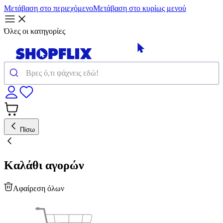
Μετάβαση στο περιεχόμενο
Μετάβαση στο κυρίως μενού
Όλες οι κατηγορίες
Πίσω
Καλάθι αγορών
Αφαίρεση όλων