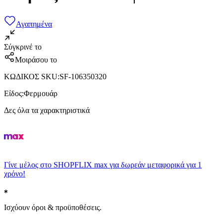
Αγαπημένα
Σύγκρινέ το
Μοιράσου το
ΚΩΔΙΚΟΣ SKU
:
SF-106350320
Είδος
:
Φερμουάρ
Δες όλα τα χαρακτηριστικά
Γίνε μέλος στο SHOPFLIX max για δωρεάν μεταφορικά για 1
χρόνο!
Ισχύουν όροι & προϋποθέσεις.