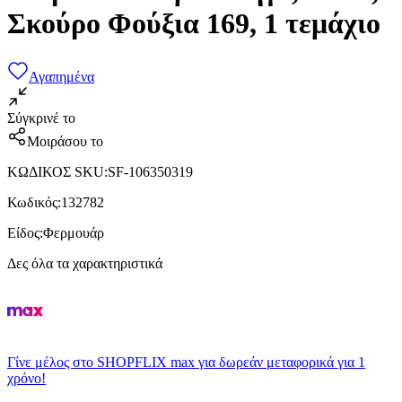
Σκούρο Φούξια 169, 1 τεμάχιο
Αγαπημένα
Σύγκρινέ το
Μοιράσου το
ΚΩΔΙΚΟΣ SKU
:
SF-106350319
Κωδικός
:
132782
Είδος
:
Φερμουάρ
Δες όλα τα χαρακτηριστικά
Γίνε μέλος στο SHOPFLIX max για δωρεάν μεταφορικά για 1
χρόνο!