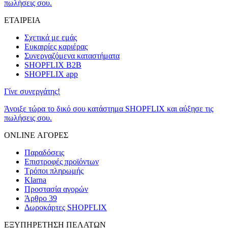
πωλήσεις σου.
ΕΤΑΙΡΕΙΑ
Σχετικά με εμάς
Ευκαιρίες καριέρας
Συνεργαζόμενα καταστήματα
SHOPFLIX B2B
SHOPFLIX app
Γίνε συνεργάτης!
Άνοιξε τώρα το δικό σου κατάστημα SHOPFLIX και αύξησε τις
πωλήσεις σου.
ONLINE ΑΓΟΡΕΣ
Παραδόσεις
Επιστροφές προϊόντων
Τρόποι πληρωμής
Klarna
Προστασία αγορών
Άρθρο 39
Δωροκάρτες SHOPFLIX
ΕΞΥΠΗΡΕΤΗΣΗ ΠΕΛΑΤΩΝ