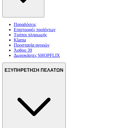
Παραδόσεις
Επιστροφές προϊόντων
Τρόποι πληρωμής
Klarna
Προστασία αγορών
Άρθρο 39
Δωροκάρτες SHOPFLIX
ΕΞΥΠΗΡΕΤΗΣΗ ΠΕΛΑΤΩΝ