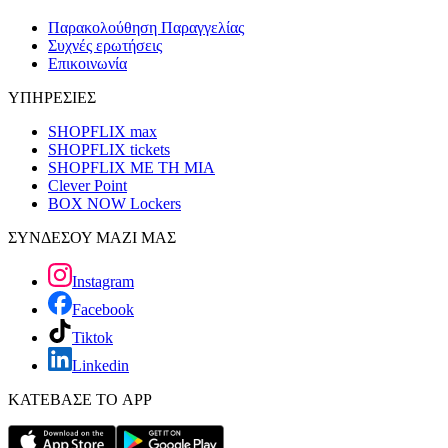
Παρακολούθηση Παραγγελίας
Συχνές ερωτήσεις
Επικοινωνία
ΥΠΗΡΕΣΙΕΣ
SHOPFLIX max
SHOPFLIX tickets
SHOPFLIX ΜΕ ΤΗ ΜΙΑ
Clever Point
BOX NOW Lockers
ΣΥΝΔΕΣΟΥ ΜΑΖΙ ΜΑΣ
Instagram
Facebook
Tiktok
Linkedin
ΚΑΤΕΒΑΣΕ ΤΟ APP