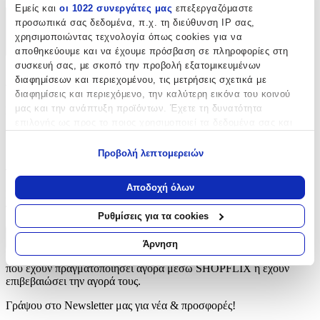
Εμείς και
οι 1022 συνεργάτες μας
επεξεργαζόμαστε
προσωπικά σας δεδομένα, π.χ. τη διεύθυνση IP σας,
Χαρακτηριστικά
χρησιμοποιώντας τεχνολογία όπως cookies για να
+
αποθηκεύουμε και να έχουμε πρόσβαση σε πληροφορίες στη
συσκευή σας, με σκοπό την προβολή εξατομικευμένων
Χαρακτηριστικά
διαφημίσεων και περιεχομένου, τις μετρήσεις σχετικά με
διαφημίσεις και περιεχόμενο, την καλύτερη εικόνα του κοινού
μας και την ανάπτυξη προϊόντων. Έχετε τη δυνατότητα
Είδος
:
επιλογής ως προς το ποιος χρησιμοποιεί τα δεδομένα σας και
Φερμουάρ
για ποιους σκοπούς.
Προβολή λεπτομερειών
Αξιολογήσεις
Εάν μας επιτρέπετε, θα θέλαμε επίσης:
Να συλλέξουμε πληροφορίες σχετικά με τη γεωγραφική
Αποδοχή όλων
Προς το παρόν δεν υπάρχουν άλλες αξιολογήσεις. Όταν
σας τοποθεσία, οι οποίες μπορεί να είναι ακριβείς σε
προστεθούν, θα εμφανιστούν εδώ.
απόσταση μερικών μέτρων
Ρυθμίσεις για τα cookies
Να αναγνωρίσουμε τη συσκευή σας σαρώνοντας ενεργά
για συγκεκριμένα χαρακτηριστικά (δακτυλικό αποτύπωμα)
Πώς υπολογίζεται η βαθμολογία
Άρνηση
Η τελική βαθμολογία βασίζεται αποκλειστικά σε κριτικές χρηστών
Μάθετε περισσότερα σχετικά με τον τρόπο επεξεργασίας των
που έχουν πραγματοποιήσει αγορά μέσω SHOPFLIX ή έχουν
προσωπικών σας δεδομένων και καθορίστε τις προτιμήσεις σας
επιβεβαιώσει την αγορά τους.
στην
ενότητα “Λεπτομέρειες”
. Μπορείτε να αλλάξετε ή να
ανακαλέσετε τη συγκατάθεσή σας ανά πάσα στιγμή από τη
Γράψου στο Νewsletter μας για νέα & προσφορές!
Δήλωση Cookies.