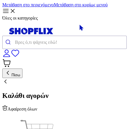
Μετάβαση στο περιεχόμενο
Μετάβαση στο κυρίως μενού
Όλες οι κατηγορίες
Πίσω
Καλάθι αγορών
Αφαίρεση όλων