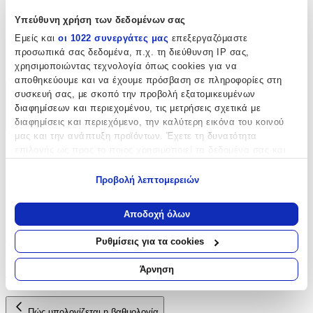
Χαρακτηριστικά
Υπεύθυνη χρήση των δεδομένων σας
Εμείς και
οι 1022 συνεργάτες μας
επεξεργαζόμαστε
Είδος
:
προσωπικά σας δεδομένα, π.χ. τη διεύθυνση IP σας,
Φερμουάρ
χρησιμοποιώντας τεχνολογία όπως cookies για να
αποθηκεύουμε και να έχουμε πρόσβαση σε πληροφορίες στη
συσκευή σας, με σκοπό την προβολή εξατομικευμένων
Χαρακτηριστικά
διαφημίσεων και περιεχομένου, τις μετρήσεις σχετικά με
διαφημίσεις και περιεχόμενο, την καλύτερη εικόνα του κοινού
+
μας και την ανάπτυξη προϊόντων. Έχετε τη δυνατότητα
Χαρακτηριστικά
επιλογής ως προς το ποιος χρησιμοποιεί τα δεδομένα σας και
για ποιους σκοπούς.
Προβολή λεπτομερειών
Είδος
:
Εάν μας επιτρέπετε, θα θέλαμε επίσης:
Φερμουάρ
Να συλλέξουμε πληροφορίες σχετικά με τη γεωγραφική
Αποδοχή όλων
σας τοποθεσία, οι οποίες μπορεί να είναι ακριβείς σε
Αξιολογήσεις
απόσταση μερικών μέτρων
Ρυθμίσεις για τα cookies
Να αναγνωρίσουμε τη συσκευή σας σαρώνοντας ενεργά
για συγκεκριμένα χαρακτηριστικά (δακτυλικό αποτύπωμα)
Προς το παρόν δεν υπάρχουν άλλες αξιολογήσεις. Όταν
Άρνηση
προστεθούν, θα εμφανιστούν εδώ.
Μάθετε περισσότερα σχετικά με τον τρόπο επεξεργασίας των
προσωπικών σας δεδομένων και καθορίστε τις προτιμήσεις σας
στην
ενότητα “Λεπτομέρειες”
. Μπορείτε να αλλάξετε ή να
Πώς υπολογίζεται η βαθμολογία