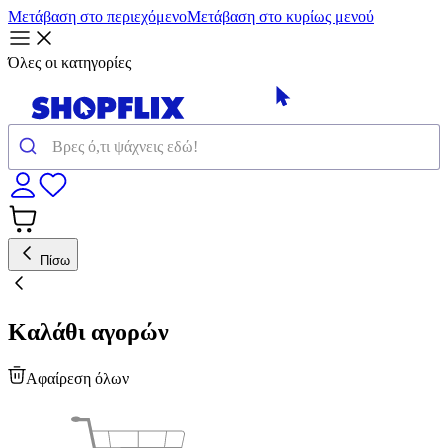
Μετάβαση στο περιεχόμενο
Μετάβαση στο κυρίως μενού
Όλες οι κατηγορίες
Πίσω
Καλάθι αγορών
Αφαίρεση όλων