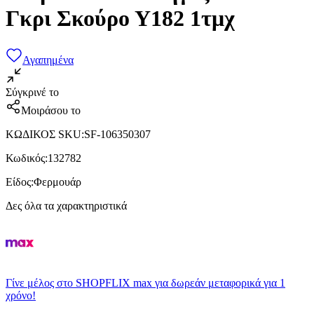
Γκρι Σκούρο Υ182 1τμχ
Αγαπημένα
Σύγκρινέ το
Μοιράσου το
ΚΩΔΙΚΟΣ SKU
:
SF-106350307
Κωδικός
:
132782
Είδος
:
Φερμουάρ
Δες όλα τα χαρακτηριστικά
Γίνε μέλος στο SHOPFLIX max για δωρεάν μεταφορικά για 1
χρόνο!