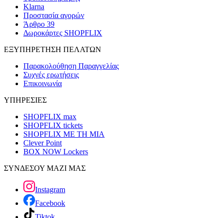
Klarna
Προστασία αγορών
Άρθρο 39
Δωροκάρτες SHOPFLIX
ΕΞΥΠΗΡΕΤΗΣΗ ΠΕΛΑΤΩΝ
Παρακολούθηση Παραγγελίας
Συχνές ερωτήσεις
Επικοινωνία
ΥΠΗΡΕΣΙΕΣ
SHOPFLIX max
SHOPFLIX tickets
SHOPFLIX ΜΕ ΤΗ ΜΙΑ
Clever Point
BOX NOW Lockers
ΣΥΝΔΕΣΟΥ ΜΑΖΙ ΜΑΣ
Instagram
Facebook
Tiktok