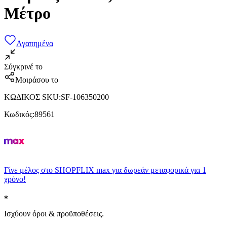
Μέτρο
Αγαπημένα
Σύγκρινέ το
Μοιράσου το
ΚΩΔΙΚΟΣ SKU
:
SF-106350200
Κωδικός
:
89561
Γίνε μέλος στο SHOPFLIX max για δωρεάν μεταφορικά για 1
χρόνο!
Ισχύουν όροι & προϋποθέσεις.