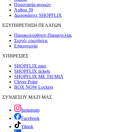
Προστασία αγορών
Άρθρο 39
Δωροκάρτες SHOPFLIX
ΕΞΥΠΗΡΕΤΗΣΗ ΠΕΛΑΤΩΝ
Παρακολούθηση Παραγγελίας
Συχνές ερωτήσεις
Επικοινωνία
ΥΠΗΡΕΣΙΕΣ
SHOPFLIX max
SHOPFLIX tickets
SHOPFLIX ΜΕ ΤΗ ΜΙΑ
Clever Point
BOX NOW Lockers
ΣΥΝΔΕΣΟΥ ΜΑΖΙ ΜΑΣ
Instagram
Facebook
Tiktok