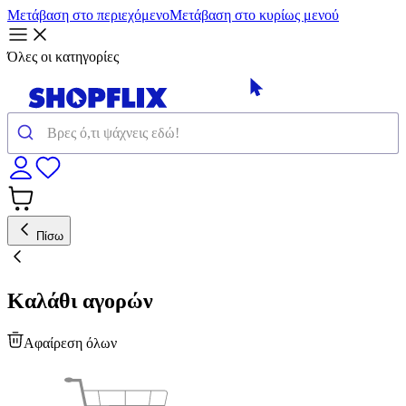
Μετάβαση στο περιεχόμενο
Μετάβαση στο κυρίως μενού
Όλες οι κατηγορίες
Πίσω
Καλάθι αγορών
Αφαίρεση όλων