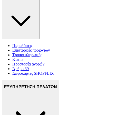
διαφημίσεων και περιεχομένου, τις μετρήσεις σχετικά με
διαφημίσεις και περιεχόμενο, την καλύτερη εικόνα του κοινού
μας και την ανάπτυξη προϊόντων. Επίσης, κοινοποιούμε
πληροφορίες σχετικά με την από μέρους σας χρήση της
τοποθεσίας μας στους συνεργάτες μέσων κοινωνικής
δικτύωσης, διαφημίσεων και ανάλυσης.
Παραδόσεις
Επιστροφές προϊόντων
Τρόποι πληρωμής
Klarna
Προστασία αγορών
Άρθρο 39
Δωροκάρτες SHOPFLIX
ΕΞΥΠΗΡΕΤΗΣΗ ΠΕΛΑΤΩΝ