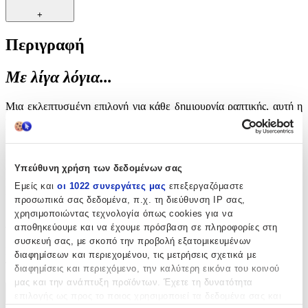
+
Περιγραφή
Με λίγα λόγια...
Μια εκλεπτυσμένη επιλογή για κάθε δημιουργία ραπτικής, αυτή η
σατέν φόδρα σε έντονη κόκκινη απόχρωση προσθέτει πολυτέλεια
και απαλότητα σε φορέματα, σακάκια και άλλα ενδύματα. Ο
μεταξένιος της χαρακτήρας χαρίζει ευχάριστη αίσθηση στην επαφή
με το δέρμα, ενώ το κομψό τελείωμα εξασφαλίζει άψογο
αποτέλεσμα. Ιδανική για όσους αναζητούν ένα διαχρονικό ύφασμα
Υπεύθυνη χρήση των δεδομένων σας
υψηλής αισθητικής που αναβαθμίζει κάθε δημιουργία με το
Εμείς και
οι 1022 συνεργάτες μας
επεξεργαζόμαστε
ζωντανό της χρώμα και τη διακριτική της λάμψη.
προσωπικά σας δεδομένα, π.χ. τη διεύθυνση IP σας,
χρησιμοποιώντας τεχνολογία όπως cookies για να
Αξιολογήσεις
αποθηκεύουμε και να έχουμε πρόσβαση σε πληροφορίες στη
συσκευή σας, με σκοπό την προβολή εξατομικευμένων
Προς το παρόν δεν υπάρχουν άλλες αξιολογήσεις. Όταν
διαφημίσεων και περιεχομένου, τις μετρήσεις σχετικά με
προστεθούν, θα εμφανιστούν εδώ.
διαφημίσεις και περιεχόμενο, την καλύτερη εικόνα του κοινού
μας και την ανάπτυξη προϊόντων. Έχετε τη δυνατότητα
επιλογής ως προς το ποιος χρησιμοποιεί τα δεδομένα σας και
Πώς υπολογίζεται η βαθμολογία