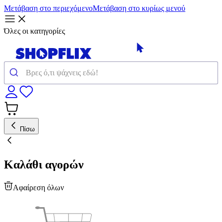
Μετάβαση στο περιεχόμενο
Μετάβαση στο κυρίως μενού
Όλες οι κατηγορίες
Πίσω
Καλάθι αγορών
Αφαίρεση όλων