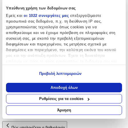
Χαρακτηριστικά
Υπεύθυνη χρήση των δεδομένων σας
Εμείς και
οι 1022 συνεργάτες μας
επεξεργαζόμαστε
Είδος
:
προσωπικά σας δεδομένα, π.χ. τη διεύθυνση IP σας,
Φερμουάρ
χρησιμοποιώντας τεχνολογία όπως cookies για να
αποθηκεύουμε και να έχουμε πρόσβαση σε πληροφορίες στη
συσκευή σας, με σκοπό την προβολή εξατομικευμένων
Χαρακτηριστικά
διαφημίσεων και περιεχομένου, τις μετρήσεις σχετικά με
διαφημίσεις και περιεχόμενο, την καλύτερη εικόνα του κοινού
+
μας και την ανάπτυξη προϊόντων. Έχετε τη δυνατότητα
Χαρακτηριστικά
επιλογής ως προς το ποιος χρησιμοποιεί τα δεδομένα σας και
για ποιους σκοπούς.
Προβολή λεπτομερειών
Είδος
:
Εάν μας επιτρέπετε, θα θέλαμε επίσης:
Φερμουάρ
Να συλλέξουμε πληροφορίες σχετικά με τη γεωγραφική
Αποδοχή όλων
σας τοποθεσία, οι οποίες μπορεί να είναι ακριβείς σε
Αξιολογήσεις
απόσταση μερικών μέτρων
Ρυθμίσεις για τα cookies
Να αναγνωρίσουμε τη συσκευή σας σαρώνοντας ενεργά
για συγκεκριμένα χαρακτηριστικά (δακτυλικό αποτύπωμα)
Προς το παρόν δεν υπάρχουν άλλες αξιολογήσεις. Όταν
Άρνηση
προστεθούν, θα εμφανιστούν εδώ.
Μάθετε περισσότερα σχετικά με τον τρόπο επεξεργασίας των
προσωπικών σας δεδομένων και καθορίστε τις προτιμήσεις σας
στην
ενότητα “Λεπτομέρειες”
. Μπορείτε να αλλάξετε ή να
Πώς υπολογίζεται η βαθμολογία