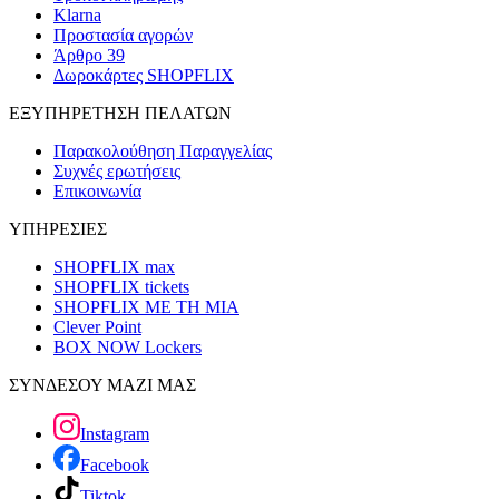
Klarna
Προστασία αγορών
Άρθρο 39
Δωροκάρτες SHOPFLIX
ΕΞΥΠΗΡΕΤΗΣΗ ΠΕΛΑΤΩΝ
Παρακολούθηση Παραγγελίας
Συχνές ερωτήσεις
Επικοινωνία
ΥΠΗΡΕΣΙΕΣ
SHOPFLIX max
SHOPFLIX tickets
SHOPFLIX ΜΕ ΤΗ ΜΙΑ
Clever Point
BOX NOW Lockers
ΣΥΝΔΕΣΟΥ ΜΑΖΙ ΜΑΣ
Instagram
Facebook
Tiktok