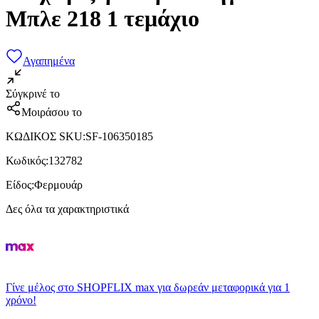
Μπλε 218 1 τεμάχιο
Αγαπημένα
Σύγκρινέ το
Μοιράσου το
ΚΩΔΙΚΟΣ SKU
:
SF-106350185
Κωδικός
:
132782
Είδος
:
Φερμουάρ
Δες όλα τα χαρακτηριστικά
Γίνε μέλος στο SHOPFLIX max για δωρεάν μεταφορικά για 1
χρόνο!