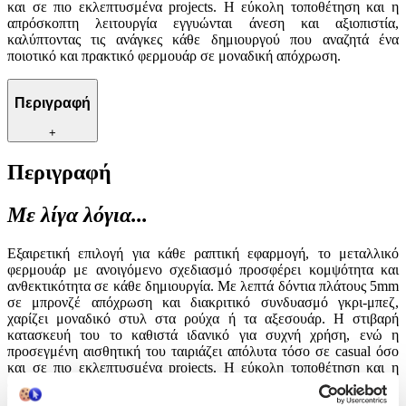
και σε πιο εκλεπτυσμένα projects. Η εύκολη τοποθέτηση και η
απρόσκοπτη λειτουργία εγγυώνται άνεση και αξιοπιστία,
καλύπτοντας τις ανάγκες κάθε δημιουργού που αναζητά ένα
ποιοτικό και πρακτικό φερμουάρ σε μοναδική απόχρωση.
Περιγραφή
+
Περιγραφή
Με λίγα λόγια...
Εξαιρετική επιλογή για κάθε ραπτική εφαρμογή, το μεταλλικό
φερμουάρ με ανοιγόμενο σχεδιασμό προσφέρει κομψότητα και
ανθεκτικότητα σε κάθε δημιουργία. Με λεπτά δόντια πλάτους 5mm
σε μπρονζέ απόχρωση και διακριτικό συνδυασμό γκρι-μπεζ,
χαρίζει μοναδικό στυλ στα ρούχα ή τα αξεσουάρ. Η στιβαρή
κατασκευή του το καθιστά ιδανικό για συχνή χρήση, ενώ η
προσεγμένη αισθητική του ταιριάζει απόλυτα τόσο σε casual όσο
και σε πιο εκλεπτυσμένα projects. Η εύκολη τοποθέτηση και η
απρόσκοπτη λειτουργία εγγυώνται άνεση και αξιοπιστία,
καλύπτοντας τις ανάγκες κάθε δημιουργού που αναζητά ένα