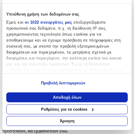
ποιοτικό και πρακτικό φερμουάρ σε μοναδική απόχρωση.
Υπεύθυνη χρήση των δεδομένων σας
Χαρακτηριστικά
Εμείς και
οι 1022 συνεργάτες μας
επεξεργαζόμαστε
προσωπικά σας δεδομένα, π.χ. τη διεύθυνση IP σας,
Είδος
:
χρησιμοποιώντας τεχνολογία όπως cookies για να
Φερμουάρ
αποθηκεύουμε και να έχουμε πρόσβαση σε πληροφορίες στη
συσκευή σας, με σκοπό την προβολή εξατομικευμένων
διαφημίσεων και περιεχομένου, τις μετρήσεις σχετικά με
Χαρακτηριστικά
διαφημίσεις και περιεχόμενο, την καλύτερη εικόνα του κοινού
μας και την ανάπτυξη προϊόντων. Έχετε τη δυνατότητα
+
επιλογής ως προς το ποιος χρησιμοποιεί τα δεδομένα σας και
Χαρακτηριστικά
για ποιους σκοπούς.
Προβολή λεπτομερειών
Εάν μας επιτρέπετε, θα θέλαμε επίσης:
Είδος
:
Να συλλέξουμε πληροφορίες σχετικά με τη γεωγραφική
Αποδοχή όλων
Φερμουάρ
σας τοποθεσία, οι οποίες μπορεί να είναι ακριβείς σε
απόσταση μερικών μέτρων
Ρυθμίσεις για τα cookies
Αξιολογήσεις
Να αναγνωρίσουμε τη συσκευή σας σαρώνοντας ενεργά
για συγκεκριμένα χαρακτηριστικά (δακτυλικό αποτύπωμα)
Άρνηση
Προς το παρόν δεν υπάρχουν άλλες αξιολογήσεις. Όταν
Μάθετε περισσότερα σχετικά με τον τρόπο επεξεργασίας των
προστεθούν, θα εμφανιστούν εδώ.
προσωπικών σας δεδομένων και καθορίστε τις προτιμήσεις σας