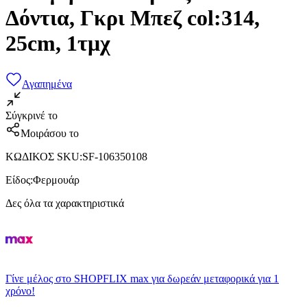
Δόντια, Γκρι Μπεζ col:314,
25cm, 1τμχ
Αγαπημένα
Σύγκρινέ το
Μοιράσου το
ΚΩΔΙΚΟΣ SKU
:
SF-106350108
Είδος
:
Φερμουάρ
Δες όλα τα χαρακτηριστικά
Γίνε μέλος στο SHOPFLIX max για δωρεάν μεταφορικά για 1
χρόνο!