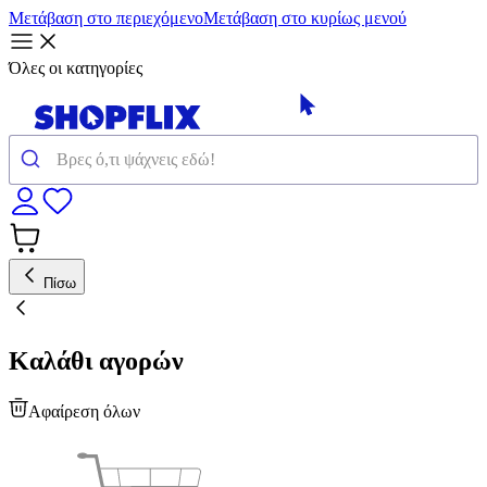
Μετάβαση στο περιεχόμενο
Μετάβαση στο κυρίως μενού
Όλες οι κατηγορίες
Πίσω
Καλάθι αγορών
Αφαίρεση όλων