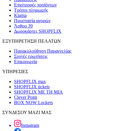
Επιστροφές προϊόντων
Τρόποι πληρωμής
Klarna
Προστασία αγορών
Άρθρο 39
Δωροκάρτες SHOPFLIX
ΕΞΥΠΗΡΕΤΗΣΗ ΠΕΛΑΤΩΝ
Παρακολούθηση Παραγγελίας
Συχνές ερωτήσεις
Επικοινωνία
ΥΠΗΡΕΣΙΕΣ
SHOPFLIX max
SHOPFLIX tickets
SHOPFLIX ΜΕ ΤΗ ΜΙΑ
Clever Point
BOX NOW Lockers
ΣΥΝΔΕΣΟΥ ΜΑΖΙ ΜΑΣ
Instagram