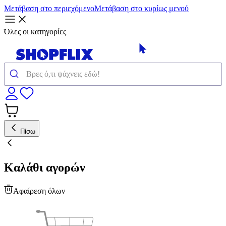
Μετάβαση στο περιεχόμενο
Μετάβαση στο κυρίως μενού
Όλες οι κατηγορίες
Πίσω
Καλάθι αγορών
Αφαίρεση όλων