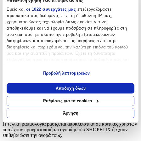
Υπεύθυνη χρήση των δεδομένων σας
Ρέλια
Εμείς και
οι 1022 συνεργάτες μας
επεξεργαζόμαστε
προσωπικά σας δεδομένα, π.χ. τη διεύθυνση IP σας,
χρησιμοποιώντας τεχνολογία όπως cookies για να
Χαρακτηριστικά
αποθηκεύουμε και να έχουμε πρόσβαση σε πληροφορίες στη
+
συσκευή σας, με σκοπό την προβολή εξατομικευμένων
διαφημίσεων και περιεχομένου, τις μετρήσεις σχετικά με
Χαρακτηριστικά
διαφημίσεις και περιεχόμενο, την καλύτερη εικόνα του κοινού
μας και την ανάπτυξη προϊόντων. Έχετε τη δυνατότητα
επιλογής ως προς το ποιος χρησιμοποιεί τα δεδομένα σας και
Είδος
:
για ποιους σκοπούς.
Ρέλια
Προβολή λεπτομερειών
Εάν μας επιτρέπετε, θα θέλαμε επίσης:
Αξιολογήσεις
Να συλλέξουμε πληροφορίες σχετικά με τη γεωγραφική
Αποδοχή όλων
σας τοποθεσία, οι οποίες μπορεί να είναι ακριβείς σε
Προς το παρόν δεν υπάρχουν άλλες αξιολογήσεις. Όταν
απόσταση μερικών μέτρων
Ρυθμίσεις για τα cookies
προστεθούν, θα εμφανιστούν εδώ.
Να αναγνωρίσουμε τη συσκευή σας σαρώνοντας ενεργά
για συγκεκριμένα χαρακτηριστικά (δακτυλικό αποτύπωμα)
Άρνηση
Πώς υπολογίζεται η βαθμολογία
Μάθετε περισσότερα σχετικά με τον τρόπο επεξεργασίας των
Η τελική βαθμολογία βασίζεται αποκλειστικά σε κριτικές χρηστών
προσωπικών σας δεδομένων και καθορίστε τις προτιμήσεις σας
που έχουν πραγματοποιήσει αγορά μέσω SHOPFLIX ή έχουν
στην
ενότητα “Λεπτομέρειες”
. Μπορείτε να αλλάξετε ή να
επιβεβαιώσει την αγορά τους.
ανακαλέσετε τη συγκατάθεσή σας ανά πάσα στιγμή από τη