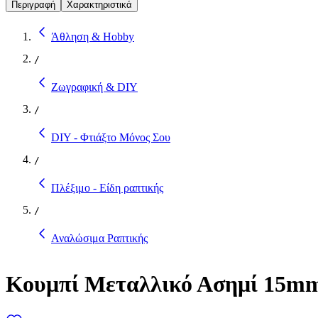
Περιγραφή
Χαρακτηριστικά
Άθληση & Hobby
/
Ζωγραφική & DIY
/
DIY - Φτιάξτο Μόνος Σου
/
Πλέξιμο - Είδη ραπτικής
/
Αναλώσιμα Ραπτικής
Κουμπί Μεταλλικό Ασημί 15m