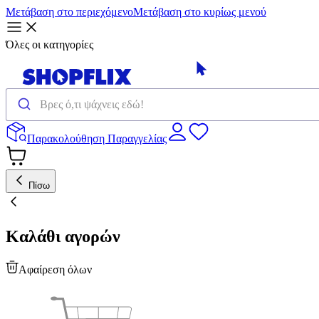
Μετάβαση στο περιεχόμενο
Μετάβαση στο κυρίως μενού
Όλες οι κατηγορίες
Παρακολούθηση Παραγγελίας
Πίσω
Καλάθι αγορών
Αφαίρεση όλων