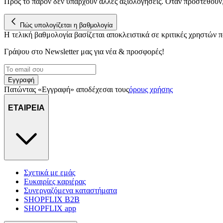
Προς το παρόν δεν υπάρχουν άλλες αξιολογήσεις. Όταν προστεθούν
Πώς υπολογίζεται η βαθμολογία
Η τελική βαθμολογία βασίζεται αποκλειστικά σε κριτικές χρηστών
Γράψου στο Νewsletter μας για νέα & προσφορές!
Εγγραφή
Πατώντας «Εγγραφή» αποδέχεσαι τους
όρους χρήσης
ΕΤΑΙΡΕΙΑ
Σχετικά με εμάς
Ευκαιρίες καριέρας
Συνεργαζόμενα καταστήματα
SHOPFLIX B2B
SHOPFLIX app