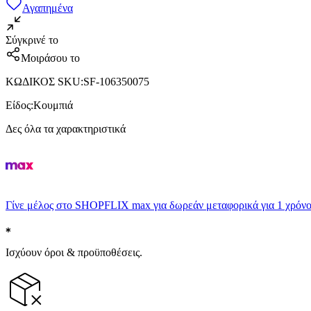
Αγαπημένα
Σύγκρινέ το
Μοιράσου το
ΚΩΔΙΚΟΣ SKU
:
SF-106350075
Είδος
:
Κουμπιά
Δες όλα τα χαρακτηριστικά
Γίνε μέλος στο SHOPFLIX max για δωρεάν μεταφορικά για 1 χρόνο
Ισχύουν όροι & προϋποθέσεις.