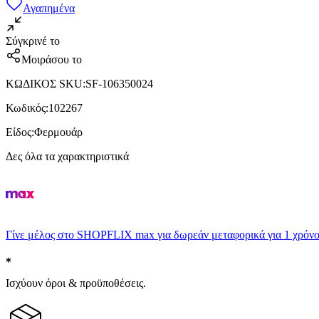
Αγαπημένα
Σύγκρινέ το
Μοιράσου το
ΚΩΔΙΚΟΣ SKU
:
SF-106350024
Κωδικός
:
102267
Είδος
:
Φερμουάρ
Δες όλα τα χαρακτηριστικά
Γίνε μέλος στο SHOPFLIX max για δωρεάν μεταφορικά για 1 χρόνο
Ισχύουν όροι & προϋποθέσεις.