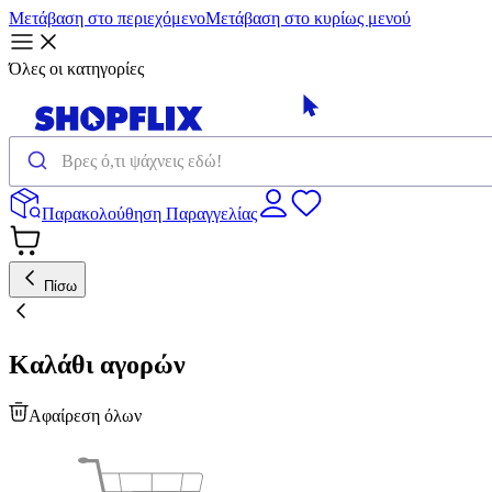
Μετάβαση στο περιεχόμενο
Μετάβαση στο κυρίως μενού
Όλες οι κατηγορίες
Παρακολούθηση Παραγγελίας
Πίσω
Καλάθι αγορών
Αφαίρεση όλων