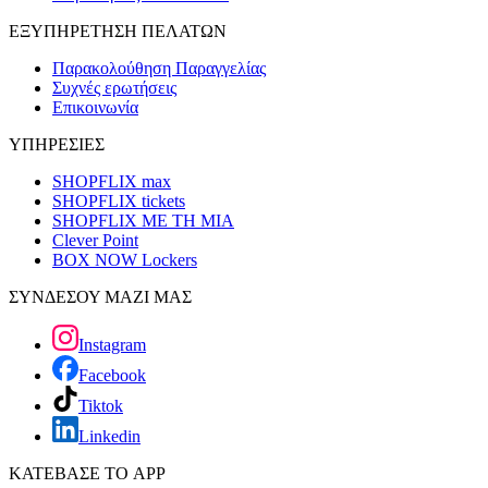
ΕΞΥΠΗΡΕΤΗΣΗ ΠΕΛΑΤΩΝ
Παρακολούθηση Παραγγελίας
Συχνές ερωτήσεις
Επικοινωνία
ΥΠΗΡΕΣΙΕΣ
SHOPFLIX max
SHOPFLIX tickets
SHOPFLIX ΜΕ ΤΗ ΜΙΑ
Clever Point
BOX NOW Lockers
ΣΥΝΔΕΣΟΥ ΜΑΖΙ ΜΑΣ
Instagram
Facebook
Tiktok
Linkedin
ΚΑΤΕΒΑΣΕ ΤΟ APP