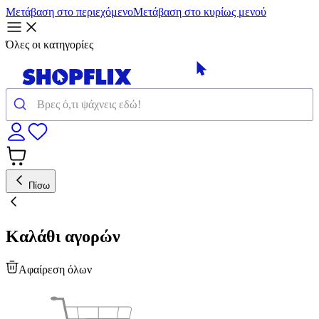
Μετάβαση στο περιεχόμενο
Μετάβαση στο κυρίως μενού
Όλες οι κατηγορίες
Πίσω
Καλάθι αγορών
Αφαίρεση όλων