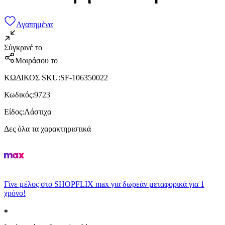
Αγαπημένα
Σύγκρινέ το
Μοιράσου το
ΚΩΔΙΚΟΣ SKU
:
SF-106350022
Κωδικός
:
9723
Είδος
:
Λάστιχα
Δες όλα τα χαρακτηριστικά
Γίνε μέλος στο SHOPFLIX max για δωρεάν μεταφορικά για 1
χρόνο!