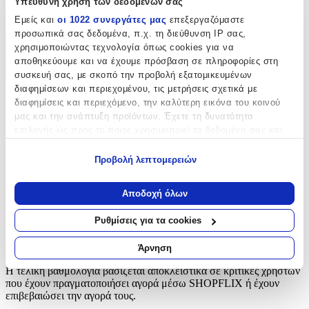
Υπεύθυνη χρήση των δεδομένων σας
Λάστιχα
Εμείς και
οι 1022 συνεργάτες μας
επεξεργαζόμαστε
προσωπικά σας δεδομένα, π.χ. τη διεύθυνση IP σας,
χρησιμοποιώντας τεχνολογία όπως cookies για να
Χαρακτηριστικά
αποθηκεύουμε και να έχουμε πρόσβαση σε πληροφορίες στη
+
συσκευή σας, με σκοπό την προβολή εξατομικευμένων
διαφημίσεων και περιεχομένου, τις μετρήσεις σχετικά με
Χαρακτηριστικά
διαφημίσεις και περιεχόμενο, την καλύτερη εικόνα του κοινού
μας και την ανάπτυξη προϊόντων. Έχετε τη δυνατότητα
Είδος
:
επιλογής ως προς το ποιος χρησιμοποιεί τα δεδομένα σας και
για ποιους σκοπούς.
Λάστιχα
Προβολή λεπτομερειών
Εάν μας επιτρέπετε, θα θέλαμε επίσης:
Αξιολογήσεις
Να συλλέξουμε πληροφορίες σχετικά με τη γεωγραφική
Αποδοχή όλων
σας τοποθεσία, οι οποίες μπορεί να είναι ακριβείς σε
Προς το παρόν δεν υπάρχουν άλλες αξιολογήσεις. Όταν
απόσταση μερικών μέτρων
Ρυθμίσεις για τα cookies
προστεθούν, θα εμφανιστούν εδώ.
Να αναγνωρίσουμε τη συσκευή σας σαρώνοντας ενεργά
για συγκεκριμένα χαρακτηριστικά (δακτυλικό αποτύπωμα)
Άρνηση
Πώς υπολογίζεται η βαθμολογία
Μάθετε περισσότερα σχετικά με τον τρόπο επεξεργασίας των
Η τελική βαθμολογία βασίζεται αποκλειστικά σε κριτικές χρηστών
προσωπικών σας δεδομένων και καθορίστε τις προτιμήσεις σας
που έχουν πραγματοποιήσει αγορά μέσω SHOPFLIX ή έχουν
στην
ενότητα “Λεπτομέρειες”
. Μπορείτε να αλλάξετε ή να
επιβεβαιώσει την αγορά τους.
ανακαλέσετε τη συγκατάθεσή σας ανά πάσα στιγμή από τη