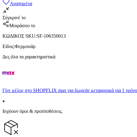
Αγαπημένα
Σύγκρινέ το
Μοιράσου το
ΚΩΔΙΚΟΣ SKU
:
SF-106350013
Είδος
:
Φερμουάρ
Δες όλα τα χαρακτηριστικά
Γίνε μέλος στο SHOPFLIX max για δωρεάν μεταφορικά για 1 χρόνο
Ισχύουν όροι & προϋποθέσεις.