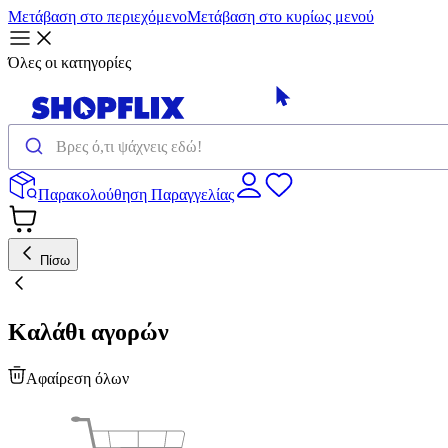
Μετάβαση στο περιεχόμενο
Μετάβαση στο κυρίως μενού
Όλες οι κατηγορίες
Παρακολούθηση Παραγγελίας
Πίσω
Καλάθι αγορών
Αφαίρεση όλων