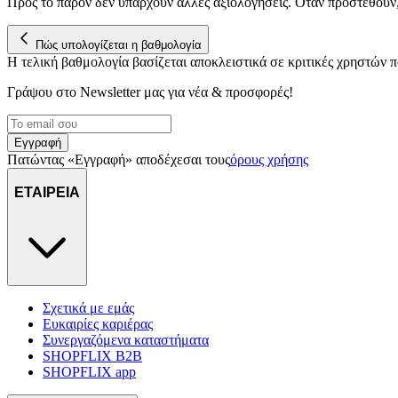
Προς το παρόν δεν υπάρχουν άλλες αξιολογήσεις. Όταν προστεθούν
Πώς υπολογίζεται η βαθμολογία
Η τελική βαθμολογία βασίζεται αποκλειστικά σε κριτικές χρηστών
Γράψου στο Νewsletter μας για νέα & προσφορές!
Εγγραφή
Πατώντας «Εγγραφή» αποδέχεσαι τους
όρους χρήσης
ΕΤΑΙΡΕΙΑ
Σχετικά με εμάς
Ευκαιρίες καριέρας
Συνεργαζόμενα καταστήματα
SHOPFLIX B2B
SHOPFLIX app