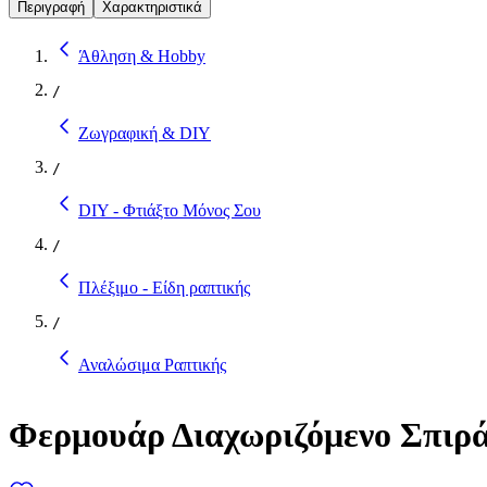
Περιγραφή
Χαρακτηριστικά
Άθληση & Hobby
/
Ζωγραφική & DIY
/
DIY - Φτιάξτο Μόνος Σου
/
Πλέξιμο - Είδη ραπτικής
/
Αναλώσιμα Ραπτικής
Φερμουάρ Διαχωριζόμενο Σπιρ