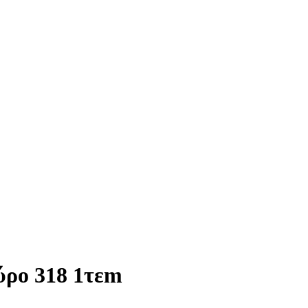
ύρο 318 1τεm