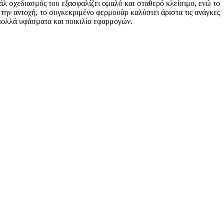
ράλ σχεδιασμός του εξασφαλίζει ομαλό και σταθερό κλείσιμο, ενώ το
την αντοχή, το συγκεκριμένο φερμουάρ καλύπτει άριστα τις ανάγκες
 πολλά υφάσματα και ποικιλία εφαρμογών.