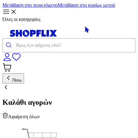
Μετάβαση στο περιεχόμενο
Μετάβαση στο κυρίως μενού
Όλες οι κατηγορίες
Πίσω
Καλάθι αγορών
Αφαίρεση όλων