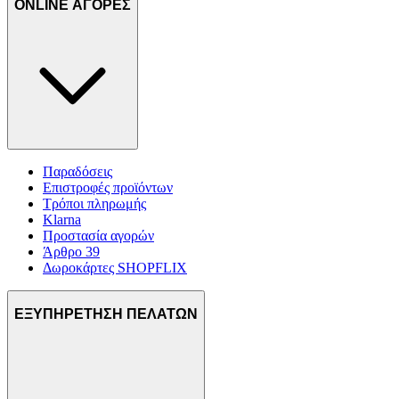
ONLINE ΑΓΟΡΕΣ
Παραδόσεις
Επιστροφές προϊόντων
Τρόποι πληρωμής
Klarna
Προστασία αγορών
Άρθρο 39
Δωροκάρτες SHOPFLIX
ΕΞΥΠΗΡΕΤΗΣΗ ΠΕΛΑΤΩΝ