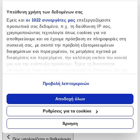
Χαρακτηριστικά
Υπεύθυνη χρήση των δεδομένων σας
Είδος
:
Εμείς και
οι 1022 συνεργάτες μας
επεξεργαζόμαστε
προσωπικά σας δεδομένα, π.χ. τη διεύθυνση IP σας,
Κουμπιά
χρησιμοποιώντας τεχνολογία όπως cookies για να
αποθηκεύουμε και να έχουμε πρόσβαση σε πληροφορίες στη
Χαρακτηριστικά
συσκευή σας, με σκοπό την προβολή εξατομικευμένων
διαφημίσεων και περιεχομένου, τις μετρήσεις σχετικά με
+
διαφημίσεις και περιεχόμενο, την καλύτερη εικόνα του κοινού
μας και την ανάπτυξη προϊόντων. Έχετε τη δυνατότητα
Χαρακτηριστικά
επιλογής ως προς το ποιος χρησιμοποιεί τα δεδομένα σας και
για ποιους σκοπούς.
Είδος
:
Προβολή λεπτομερειών
Εάν μας επιτρέπετε, θα θέλαμε επίσης:
Κουμπιά
Να συλλέξουμε πληροφορίες σχετικά με τη γεωγραφική
Αποδοχή όλων
σας τοποθεσία, οι οποίες μπορεί να είναι ακριβείς σε
Αξιολογήσεις
απόσταση μερικών μέτρων
Ρυθμίσεις για τα cookies
Να αναγνωρίσουμε τη συσκευή σας σαρώνοντας ενεργά
Προς το παρόν δεν υπάρχουν άλλες αξιολογήσεις. Όταν
για συγκεκριμένα χαρακτηριστικά (δακτυλικό αποτύπωμα)
Άρνηση
προστεθούν, θα εμφανιστούν εδώ.
Μάθετε περισσότερα σχετικά με τον τρόπο επεξεργασίας των
προσωπικών σας δεδομένων και καθορίστε τις προτιμήσεις σας
Πώς υπολογίζεται η βαθμολογία