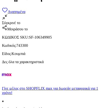
Αγαπημένα
Σύγκρινέ το
Μοιράσου το
ΚΩΔΙΚΟΣ SKU
:
SF-106349905
Κωδικός
:
743300
Είδος
:
Κουμπιά
Δες όλα τα χαρακτηριστικά
Γίνε μέλος στο SHOPFLIX max για δωρεάν μεταφορικά για 1
χρόνο!