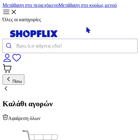
Μετάβαση στο περιεχόμενο
Μετάβαση στο κυρίως μενού
Όλες οι κατηγορίες
Πίσω
Καλάθι αγορών
Αφαίρεση όλων