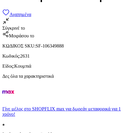
Αγαπημένα
Σύγκρινέ το
Μοιράσου το
ΚΩΔΙΚΟΣ SKU
:
SF-106349888
Κωδικός
:
2631
Είδος
:
Κουμπιά
Δες όλα τα χαρακτηριστικά
Γίνε μέλος στο SHOPFLIX max για δωρεάν μεταφορικά για 1
χρόνο!