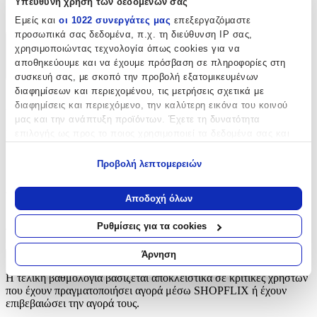
Υπεύθυνη χρήση των δεδομένων σας
Κουμπιά
Εμείς και
οι 1022 συνεργάτες μας
επεξεργαζόμαστε
προσωπικά σας δεδομένα, π.χ. τη διεύθυνση IP σας,
χρησιμοποιώντας τεχνολογία όπως cookies για να
Χαρακτηριστικά
αποθηκεύουμε και να έχουμε πρόσβαση σε πληροφορίες στη
+
συσκευή σας, με σκοπό την προβολή εξατομικευμένων
διαφημίσεων και περιεχομένου, τις μετρήσεις σχετικά με
Χαρακτηριστικά
διαφημίσεις και περιεχόμενο, την καλύτερη εικόνα του κοινού
μας και την ανάπτυξη προϊόντων. Έχετε τη δυνατότητα
Είδος
:
επιλογής ως προς το ποιος χρησιμοποιεί τα δεδομένα σας και
για ποιους σκοπούς.
Κουμπιά
Προβολή λεπτομερειών
Εάν μας επιτρέπετε, θα θέλαμε επίσης:
Αξιολογήσεις
Να συλλέξουμε πληροφορίες σχετικά με τη γεωγραφική
Αποδοχή όλων
σας τοποθεσία, οι οποίες μπορεί να είναι ακριβείς σε
Προς το παρόν δεν υπάρχουν άλλες αξιολογήσεις. Όταν
απόσταση μερικών μέτρων
Ρυθμίσεις για τα cookies
προστεθούν, θα εμφανιστούν εδώ.
Να αναγνωρίσουμε τη συσκευή σας σαρώνοντας ενεργά
για συγκεκριμένα χαρακτηριστικά (δακτυλικό αποτύπωμα)
Άρνηση
Πώς υπολογίζεται η βαθμολογία
Μάθετε περισσότερα σχετικά με τον τρόπο επεξεργασίας των
Η τελική βαθμολογία βασίζεται αποκλειστικά σε κριτικές χρηστών
προσωπικών σας δεδομένων και καθορίστε τις προτιμήσεις σας
που έχουν πραγματοποιήσει αγορά μέσω SHOPFLIX ή έχουν
στην
ενότητα “Λεπτομέρειες”
. Μπορείτε να αλλάξετε ή να
επιβεβαιώσει την αγορά τους.
ανακαλέσετε τη συγκατάθεσή σας ανά πάσα στιγμή από τη