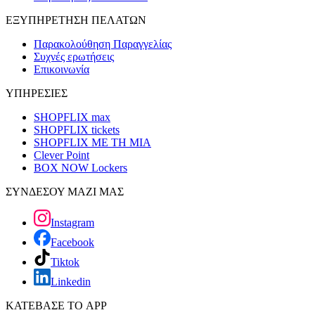
ΕΞΥΠΗΡΕΤΗΣΗ ΠΕΛΑΤΩΝ
Παρακολούθηση Παραγγελίας
Συχνές ερωτήσεις
Επικοινωνία
ΥΠΗΡΕΣΙΕΣ
SHOPFLIX max
SHOPFLIX tickets
SHOPFLIX ΜΕ ΤΗ ΜΙΑ
Clever Point
BOX NOW Lockers
ΣΥΝΔΕΣΟΥ ΜΑΖΙ ΜΑΣ
Instagram
Facebook
Tiktok
Linkedin
ΚΑΤΕΒΑΣΕ ΤΟ APP