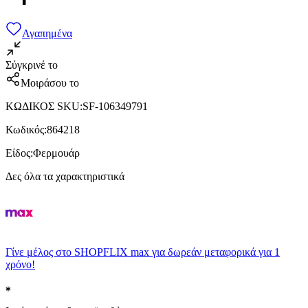
Αγαπημένα
Σύγκρινέ το
Μοιράσου το
ΚΩΔΙΚΟΣ SKU
:
SF-106349791
Κωδικός
:
864218
Είδος
:
Φερμουάρ
Δες όλα τα χαρακτηριστικά
Γίνε μέλος στο SHOPFLIX max για δωρεάν μεταφορικά για 1
χρόνο!