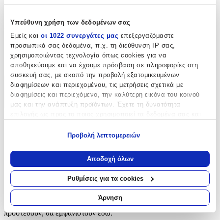
ραπτική.
Χαρακτηριστικά
Υπεύθυνη χρήση των δεδομένων σας
Εμείς και
οι 1022 συνεργάτες μας
επεξεργαζόμαστε
Είδος
:
προσωπικά σας δεδομένα, π.χ. τη διεύθυνση IP σας,
χρησιμοποιώντας τεχνολογία όπως cookies για να
Φερμουάρ
αποθηκεύουμε και να έχουμε πρόσβαση σε πληροφορίες στη
συσκευή σας, με σκοπό την προβολή εξατομικευμένων
διαφημίσεων και περιεχομένου, τις μετρήσεις σχετικά με
Χαρακτηριστικά
διαφημίσεις και περιεχόμενο, την καλύτερη εικόνα του κοινού
+
μας και την ανάπτυξη προϊόντων. Έχετε τη δυνατότητα
επιλογής ως προς το ποιος χρησιμοποιεί τα δεδομένα σας και
Χαρακτηριστικά
για ποιους σκοπούς.
Προβολή λεπτομερειών
Εάν μας επιτρέπετε, θα θέλαμε επίσης:
Είδος
:
Να συλλέξουμε πληροφορίες σχετικά με τη γεωγραφική
Αποδοχή όλων
Φερμουάρ
σας τοποθεσία, οι οποίες μπορεί να είναι ακριβείς σε
απόσταση μερικών μέτρων
Ρυθμίσεις για τα cookies
Αξιολογήσεις
Να αναγνωρίσουμε τη συσκευή σας σαρώνοντας ενεργά
για συγκεκριμένα χαρακτηριστικά (δακτυλικό αποτύπωμα)
Άρνηση
Προς το παρόν δεν υπάρχουν άλλες αξιολογήσεις. Όταν
Μάθετε περισσότερα σχετικά με τον τρόπο επεξεργασίας των
προστεθούν, θα εμφανιστούν εδώ.
προσωπικών σας δεδομένων και καθορίστε τις προτιμήσεις σας