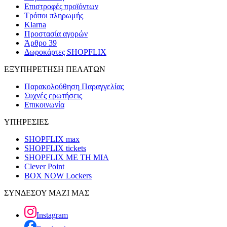
Επιστροφές προϊόντων
Τρόποι πληρωμής
Klarna
Προστασία αγορών
Άρθρο 39
Δωροκάρτες SHOPFLIX
ΕΞΥΠΗΡΕΤΗΣΗ ΠΕΛΑΤΩΝ
Παρακολούθηση Παραγγελίας
Συχνές ερωτήσεις
Επικοινωνία
ΥΠΗΡΕΣΙΕΣ
SHOPFLIX max
SHOPFLIX tickets
SHOPFLIX ΜΕ ΤΗ ΜΙΑ
Clever Point
BOX NOW Lockers
ΣΥΝΔΕΣΟΥ ΜΑΖΙ ΜΑΣ
Instagram