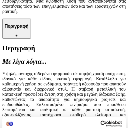
λειτουργικότητα. Μια αξιόπιστη λύση που ανταποκρίνεται στις
απαιτήσεις τόσο των επαγγελματιών όσο και των ερασιτεχνών στη
ραπτική.
Περιγραφή
+
Περιγραφή
Με λίγα λόγια...
Υψηλής αντοχής σιδερένιο φερμουάρ σε κομψή χρυσή απόχρωση,
ιδανικό για κάθε είδους ραπτική εφαρμογή. Κατάλληλο για
καθημερινή χρήση σε ενδύματα, τσάντες ή αξεσουάρ που απαιτούν
αξιοπιστία και διαχρονικό στυλ. Η στιβαρή μεταλλική του
κατασκευή προσφέρει άνεση στη χρήση και μεγάλη διάρκεια ζωής,
καθιστώντας το απαραίτητο για δημιουργικά projects και
επιδιορθώσεις. Εκλεπτυσμένο φινίρισμα που προσθέτει
λεπτομέρεια και αισθητική σε κάθε ραπτική κατασκευή,
εξασφαλίζοντας ταυτόχρονα σταθερό κλείσιμο και
λειτουργικότητα. Μια αξιόπιστη λύση που ανταποκρίνεται στις
απαιτήσεις τόσο των επαγγελματιών όσο και των ερασιτεχνών στη