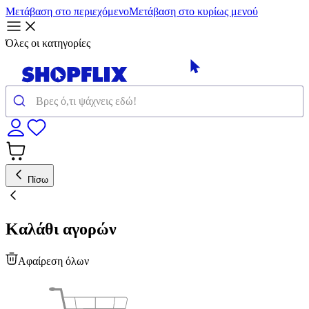
Μετάβαση στο περιεχόμενο
Μετάβαση στο κυρίως μενού
Όλες οι κατηγορίες
Πίσω
Καλάθι αγορών
Αφαίρεση όλων