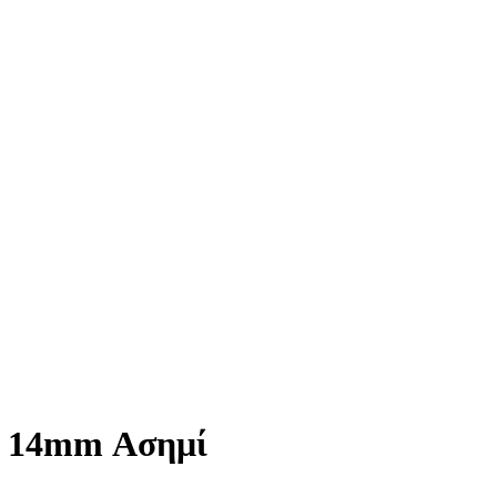
α 14mm Ασημί