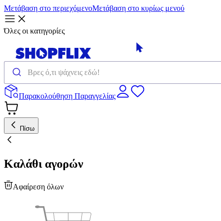
Μετάβαση στο περιεχόμενο
Μετάβαση στο κυρίως μενού
Όλες οι κατηγορίες
Παρακολούθηση Παραγγελίας
Πίσω
Καλάθι αγορών
Αφαίρεση όλων