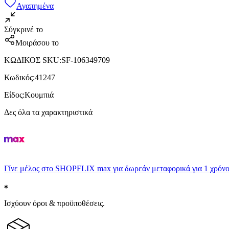
Αγαπημένα
Σύγκρινέ το
Μοιράσου το
ΚΩΔΙΚΟΣ SKU
:
SF-106349709
Κωδικός
:
41247
Είδος
:
Κουμπιά
Δες όλα τα χαρακτηριστικά
Γίνε μέλος στο SHOPFLIX max για δωρεάν μεταφορικά για 1 χρόνο
Ισχύουν όροι & προϋποθέσεις.