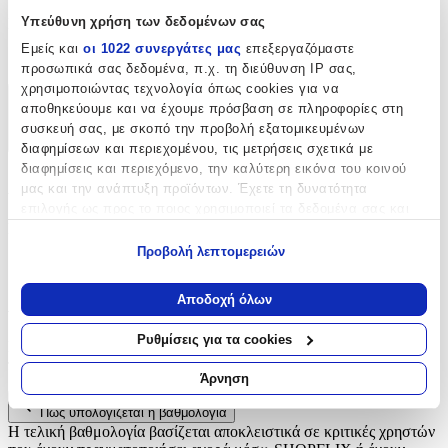
Υπεύθυνη χρήση των δεδομένων σας
Είδος
:
Εμείς και
οι 1022 συνεργάτες μας
επεξεργαζόμαστε
Φερμουάρ
προσωπικά σας δεδομένα, π.χ. τη διεύθυνση IP σας,
χρησιμοποιώντας τεχνολογία όπως cookies για να
αποθηκεύουμε και να έχουμε πρόσβαση σε πληροφορίες στη
Χαρακτηριστικά
συσκευή σας, με σκοπό την προβολή εξατομικευμένων
+
διαφημίσεων και περιεχομένου, τις μετρήσεις σχετικά με
διαφημίσεις και περιεχόμενο, την καλύτερη εικόνα του κοινού
Χαρακτηριστικά
μας και την ανάπτυξη προϊόντων. Έχετε τη δυνατότητα
επιλογής ως προς το ποιος χρησιμοποιεί τα δεδομένα σας και
Είδος
:
για ποιους σκοπούς.
Προβολή λεπτομερειών
Φερμουάρ
Εάν μας επιτρέπετε, θα θέλαμε επίσης:
Να συλλέξουμε πληροφορίες σχετικά με τη γεωγραφική
Αξιολογήσεις
Αποδοχή όλων
σας τοποθεσία, οι οποίες μπορεί να είναι ακριβείς σε
απόσταση μερικών μέτρων
Ρυθμίσεις για τα cookies
Προς το παρόν δεν υπάρχουν άλλες αξιολογήσεις. Όταν
Να αναγνωρίσουμε τη συσκευή σας σαρώνοντας ενεργά
προστεθούν, θα εμφανιστούν εδώ.
για συγκεκριμένα χαρακτηριστικά (δακτυλικό αποτύπωμα)
Άρνηση
Μάθετε περισσότερα σχετικά με τον τρόπο επεξεργασίας των
Πώς υπολογίζεται η βαθμολογία
προσωπικών σας δεδομένων και καθορίστε τις προτιμήσεις σας
Η τελική βαθμολογία βασίζεται αποκλειστικά σε κριτικές χρηστών
στην
ενότητα “Λεπτομέρειες”
. Μπορείτε να αλλάξετε ή να