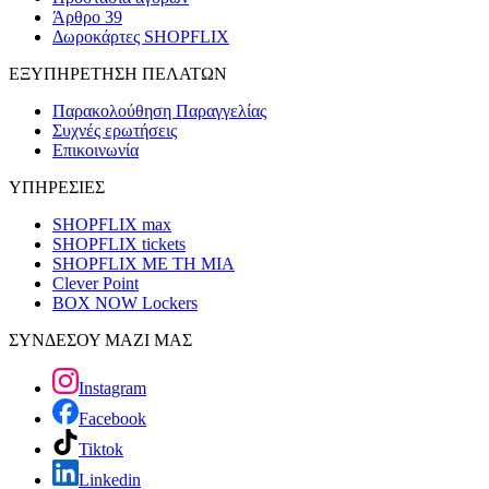
Άρθρο 39
Δωροκάρτες SHOPFLIX
ΕΞΥΠΗΡΕΤΗΣΗ ΠΕΛΑΤΩΝ
Παρακολούθηση Παραγγελίας
Συχνές ερωτήσεις
Επικοινωνία
ΥΠΗΡΕΣΙΕΣ
SHOPFLIX max
SHOPFLIX tickets
SHOPFLIX ΜΕ ΤΗ ΜΙΑ
Clever Point
BOX NOW Lockers
ΣΥΝΔΕΣΟΥ ΜΑΖΙ ΜΑΣ
Instagram
Facebook
Tiktok
Linkedin