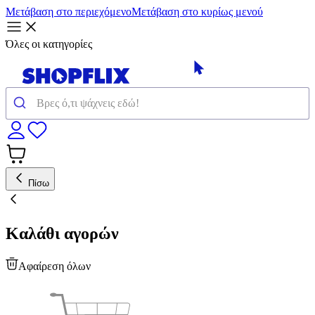
Μετάβαση στο περιεχόμενο
Μετάβαση στο κυρίως μενού
Όλες οι κατηγορίες
Πίσω
Καλάθι αγορών
Αφαίρεση όλων