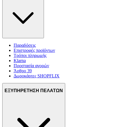
Παραδόσεις
Επιστροφές προϊόντων
Τρόποι πληρωμής
Klarna
Προστασία αγορών
Άρθρο 39
Δωροκάρτες SHOPFLIX
ΕΞΥΠΗΡΕΤΗΣΗ ΠΕΛΑΤΩΝ