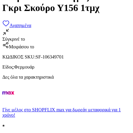
Γκρι Σκούρο Υ156 1τμχ
Αγαπημένα
Σύγκρινέ το
Μοιράσου το
ΚΩΔΙΚΟΣ SKU
:
SF-106349701
Είδος
:
Φερμουάρ
Δες όλα τα χαρακτηριστικά
Γίνε μέλος στο SHOPFLIX max για δωρεάν μεταφορικά για 1
χρόνο!