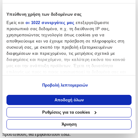
αναζητούν φινέτσα και λειτουργικότητα στη ραπτική τους.
Χαρακτηριστικά
Υπεύθυνη χρήση των δεδομένων σας
Εμείς και
οι 1022 συνεργάτες μας
επεξεργαζόμαστε
προσωπικά σας δεδομένα, π.χ. τη διεύθυνση IP σας,
Είδος
:
χρησιμοποιώντας τεχνολογία όπως cookies για να
Φερμουάρ
αποθηκεύουμε και να έχουμε πρόσβαση σε πληροφορίες στη
συσκευή σας, με σκοπό την προβολή εξατομικευμένων
διαφημίσεων και περιεχομένου, τις μετρήσεις σχετικά με
Χαρακτηριστικά
διαφημίσεις και περιεχόμενο, την καλύτερη εικόνα του κοινού
μας και την ανάπτυξη προϊόντων. Έχετε τη δυνατότητα
+
επιλογής ως προς το ποιος χρησιμοποιεί τα δεδομένα σας και
Χαρακτηριστικά
για ποιους σκοπούς.
Προβολή λεπτομερειών
Εάν μας επιτρέπετε, θα θέλαμε επίσης:
Είδος
:
Να συλλέξουμε πληροφορίες σχετικά με τη γεωγραφική
Αποδοχή όλων
Φερμουάρ
σας τοποθεσία, οι οποίες μπορεί να είναι ακριβείς σε
απόσταση μερικών μέτρων
Ρυθμίσεις για τα cookies
Αξιολογήσεις
Να αναγνωρίσουμε τη συσκευή σας σαρώνοντας ενεργά
για συγκεκριμένα χαρακτηριστικά (δακτυλικό αποτύπωμα)
Άρνηση
Προς το παρόν δεν υπάρχουν άλλες αξιολογήσεις. Όταν
Μάθετε περισσότερα σχετικά με τον τρόπο επεξεργασίας των
προστεθούν, θα εμφανιστούν εδώ.
προσωπικών σας δεδομένων και καθορίστε τις προτιμήσεις σας