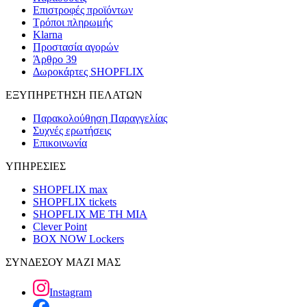
Επιστροφές προϊόντων
Τρόποι πληρωμής
Klarna
Προστασία αγορών
Άρθρο 39
Δωροκάρτες SHOPFLIX
ΕΞΥΠΗΡΕΤΗΣΗ ΠΕΛΑΤΩΝ
Παρακολούθηση Παραγγελίας
Συχνές ερωτήσεις
Επικοινωνία
ΥΠΗΡΕΣΙΕΣ
SHOPFLIX max
SHOPFLIX tickets
SHOPFLIX ΜΕ ΤΗ ΜΙΑ
Clever Point
BOX NOW Lockers
ΣΥΝΔΕΣΟΥ ΜΑΖΙ ΜΑΣ
Instagram