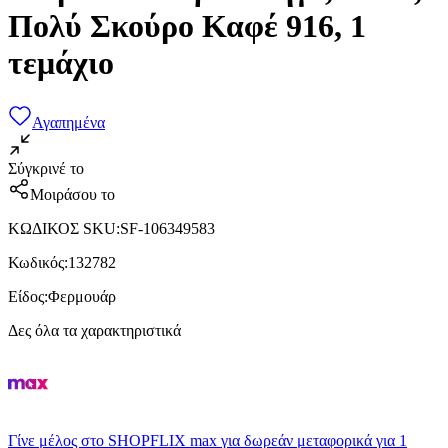
Πολύ Σκούρο Καφέ 916, 1
τεμάχιο
Αγαπημένα
Σύγκρινέ το
Μοιράσου το
ΚΩΔΙΚΟΣ SKU
:
SF-106349583
Κωδικός
:
132782
Είδος
:
Φερμουάρ
Δες όλα τα χαρακτηριστικά
Γίνε μέλος στο SHOPFLIX max για δωρεάν μεταφορικά για 1