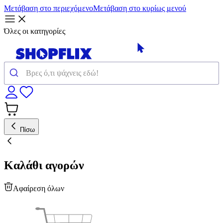
Μετάβαση στο περιεχόμενο
Μετάβαση στο κυρίως μενού
Όλες οι κατηγορίες
Πίσω
Καλάθι αγορών
Αφαίρεση όλων