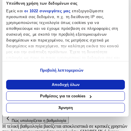
Υπεύθυνη χρήση των δεδομένων σας
Είδος
:
Εμείς και
οι 1022 συνεργάτες μας
επεξεργαζόμαστε
Φερμουάρ
προσωπικά σας δεδομένα, π.χ. τη διεύθυνση IP σας,
χρησιμοποιώντας τεχνολογία όπως cookies για να
αποθηκεύουμε και να έχουμε πρόσβαση σε πληροφορίες στη
Χαρακτηριστικά
συσκευή σας, με σκοπό την προβολή εξατομικευμένων
διαφημίσεων και περιεχομένου, τις μετρήσεις σχετικά με
+
διαφημίσεις και περιεχόμενο, την καλύτερη εικόνα του κοινού
μας και την ανάπτυξη προϊόντων. Έχετε τη δυνατότητα
Χαρακτηριστικά
επιλογής ως προς το ποιος χρησιμοποιεί τα δεδομένα σας και
για ποιους σκοπούς.
Είδος
:
Προβολή λεπτομερειών
Εάν μας επιτρέπετε, θα θέλαμε επίσης:
Φερμουάρ
Να συλλέξουμε πληροφορίες σχετικά με τη γεωγραφική
Αποδοχή όλων
Αξιολογήσεις
σας τοποθεσία, οι οποίες μπορεί να είναι ακριβείς σε
απόσταση μερικών μέτρων
Ρυθμίσεις για τα cookies
Να αναγνωρίσουμε τη συσκευή σας σαρώνοντας ενεργά
Προς το παρόν δεν υπάρχουν άλλες αξιολογήσεις. Όταν
για συγκεκριμένα χαρακτηριστικά (δακτυλικό αποτύπωμα)
προστεθούν, θα εμφανιστούν εδώ.
Άρνηση
Μάθετε περισσότερα σχετικά με τον τρόπο επεξεργασίας των
προσωπικών σας δεδομένων και καθορίστε τις προτιμήσεις σας
Πώς υπολογίζεται η βαθμολογία
στην
ενότητα “Λεπτομέρειες”
. Μπορείτε να αλλάξετε ή να
Η τελική βαθμολογία βασίζεται αποκλειστικά σε κριτικές χρηστών
ανακαλέσετε τη συγκατάθεσή σας ανά πάσα στιγμή από τη