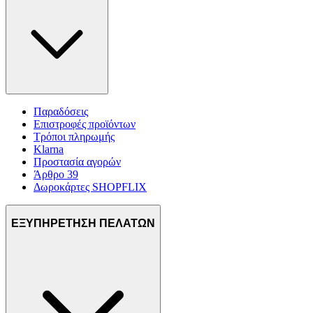
Παραδόσεις
Επιστροφές προϊόντων
Τρόποι πληρωμής
Klarna
Προστασία αγορών
Άρθρο 39
Δωροκάρτες SHOPFLIX
ΕΞΥΠΗΡΕΤΗΣΗ ΠΕΛΑΤΩΝ