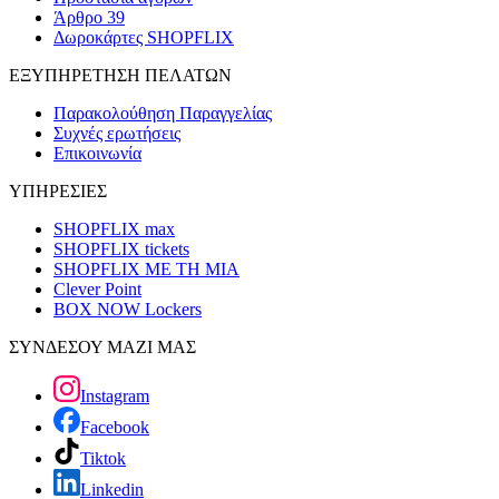
Άρθρο 39
Δωροκάρτες SHOPFLIX
ΕΞΥΠΗΡΕΤΗΣΗ ΠΕΛΑΤΩΝ
Παρακολούθηση Παραγγελίας
Συχνές ερωτήσεις
Επικοινωνία
ΥΠΗΡΕΣΙΕΣ
SHOPFLIX max
SHOPFLIX tickets
SHOPFLIX ΜΕ ΤΗ ΜΙΑ
Clever Point
BOX NOW Lockers
ΣΥΝΔΕΣΟΥ ΜΑΖΙ ΜΑΣ
Instagram
Facebook
Tiktok
Linkedin