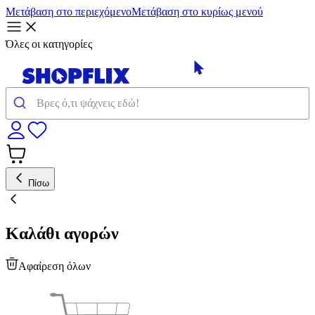
Μετάβαση στο περιεχόμενο
Μετάβαση στο κυρίως μενού
Όλες οι κατηγορίες
Πίσω
Καλάθι αγορών
Αφαίρεση όλων