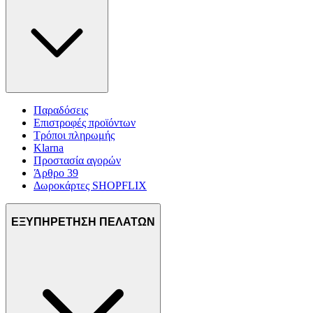
Παραδόσεις
Επιστροφές προϊόντων
Τρόποι πληρωμής
Klarna
Προστασία αγορών
Άρθρο 39
Δωροκάρτες SHOPFLIX
ΕΞΥΠΗΡΕΤΗΣΗ ΠΕΛΑΤΩΝ