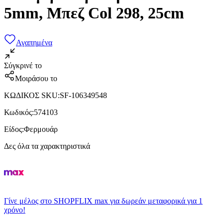
5mm, Μπεζ Col 298, 25cm
Αγαπημένα
Σύγκρινέ το
Μοιράσου το
ΚΩΔΙΚΟΣ SKU
:
SF-106349548
Κωδικός
:
574103
Είδος
:
Φερμουάρ
Δες όλα τα χαρακτηριστικά
Γίνε μέλος στο SHOPFLIX max για δωρεάν μεταφορικά για 1
χρόνο!