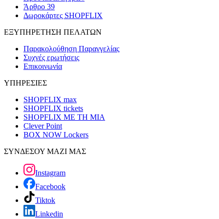
Άρθρο 39
Δωροκάρτες SHOPFLIX
ΕΞΥΠΗΡΕΤΗΣΗ ΠΕΛΑΤΩΝ
Παρακολούθηση Παραγγελίας
Συχνές ερωτήσεις
Επικοινωνία
ΥΠΗΡΕΣΙΕΣ
SHOPFLIX max
SHOPFLIX tickets
SHOPFLIX ΜΕ ΤΗ ΜΙΑ
Clever Point
BOX NOW Lockers
ΣΥΝΔΕΣΟΥ ΜΑΖΙ ΜΑΣ
Instagram
Facebook
Tiktok
Linkedin