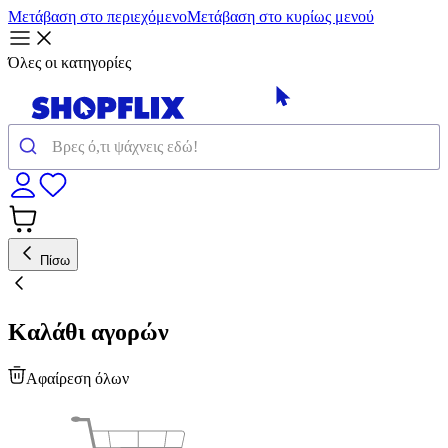
Μετάβαση στο περιεχόμενο
Μετάβαση στο κυρίως μενού
Όλες οι κατηγορίες
Πίσω
Καλάθι αγορών
Αφαίρεση όλων