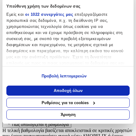
Είδος
:
Υπεύθυνη χρήση των δεδομένων σας
Εμείς και
οι 1022 συνεργάτες μας
επεξεργαζόμαστε
Φερμουάρ
προσωπικά σας δεδομένα, π.χ. τη διεύθυνση IP σας,
χρησιμοποιώντας τεχνολογία όπως cookies για να
Χαρακτηριστικά
αποθηκεύουμε και να έχουμε πρόσβαση σε πληροφορίες στη
συσκευή σας, με σκοπό την προβολή εξατομικευμένων
+
διαφημίσεων και περιεχομένου, τις μετρήσεις σχετικά με
διαφημίσεις και περιεχόμενο, την καλύτερη εικόνα του κοινού
Χαρακτηριστικά
μας και την ανάπτυξη προϊόντων. Έχετε τη δυνατότητα
επιλογής ως προς το ποιος χρησιμοποιεί τα δεδομένα σας και
Είδος
:
για ποιους σκοπούς.
Προβολή λεπτομερειών
Φερμουάρ
Εάν μας επιτρέπετε, θα θέλαμε επίσης:
Να συλλέξουμε πληροφορίες σχετικά με τη γεωγραφική
Αξιολογήσεις
Αποδοχή όλων
σας τοποθεσία, οι οποίες μπορεί να είναι ακριβείς σε
απόσταση μερικών μέτρων
Ρυθμίσεις για τα cookies
Προς το παρόν δεν υπάρχουν άλλες αξιολογήσεις. Όταν
Να αναγνωρίσουμε τη συσκευή σας σαρώνοντας ενεργά
προστεθούν, θα εμφανιστούν εδώ.
για συγκεκριμένα χαρακτηριστικά (δακτυλικό αποτύπωμα)
Άρνηση
Μάθετε περισσότερα σχετικά με τον τρόπο επεξεργασίας των
Πώς υπολογίζεται η βαθμολογία
προσωπικών σας δεδομένων και καθορίστε τις προτιμήσεις σας
Η τελική βαθμολογία βασίζεται αποκλειστικά σε κριτικές χρηστών
στην
ενότητα “Λεπτομέρειες”
. Μπορείτε να αλλάξετε ή να
που έχουν πραγματοποιήσει αγορά μέσω SHOPFLIX ή έχουν