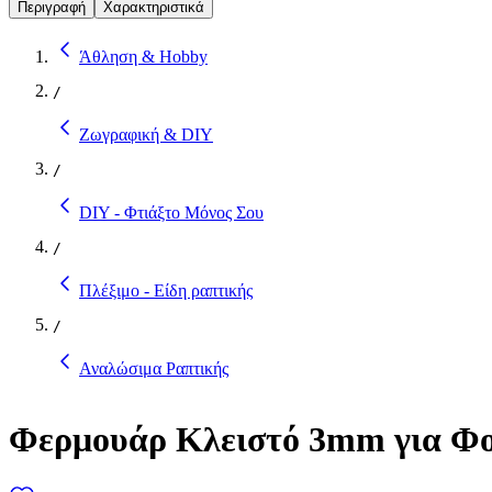
Περιγραφή
Χαρακτηριστικά
Άθληση & Hobby
/
Ζωγραφική & DIY
/
DIY - Φτιάξτο Μόνος Σου
/
Πλέξιμο - Είδη ραπτικής
/
Αναλώσιμα Ραπτικής
Φερμουάρ Κλειστό 3mm για Φορ