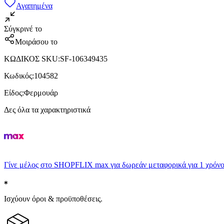
Αγαπημένα
Σύγκρινέ το
Μοιράσου το
ΚΩΔΙΚΟΣ SKU
:
SF-106349435
Κωδικός
:
104582
Είδος
:
Φερμουάρ
Δες όλα τα χαρακτηριστικά
Γίνε μέλος στο SHOPFLIX max για δωρεάν μεταφορικά για 1 χρόνο
Ισχύουν όροι & προϋποθέσεις.