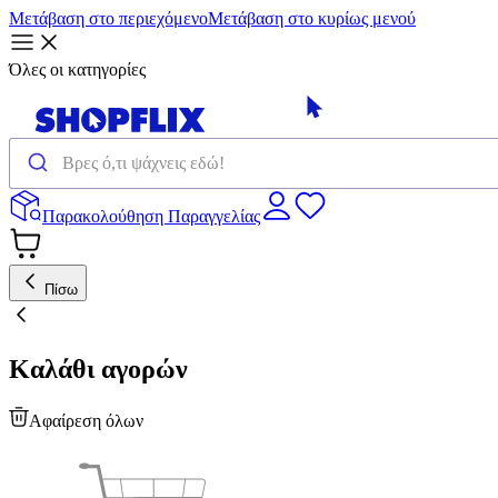
Μετάβαση στο περιεχόμενο
Μετάβαση στο κυρίως μενού
Όλες οι κατηγορίες
Παρακολούθηση Παραγγελίας
Πίσω
Καλάθι αγορών
Αφαίρεση όλων