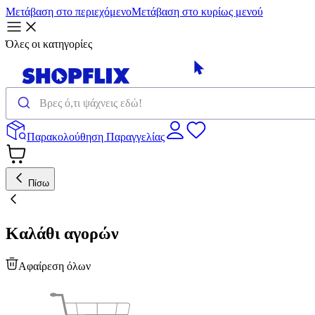
Μετάβαση στο περιεχόμενο
Μετάβαση στο κυρίως μενού
Όλες οι κατηγορίες
Παρακολούθηση Παραγγελίας
Πίσω
Καλάθι αγορών
Αφαίρεση όλων