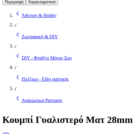
Περιγραφή
Χαρακτηριστικά
Άθληση & Hobby
/
Ζωγραφική & DIY
/
DIY - Φτιάξτο Μόνος Σου
/
Πλέξιμο - Είδη ραπτικής
/
Αναλώσιμα Ραπτικής
Κουμπί Γυαλιστερό Ματ 28m