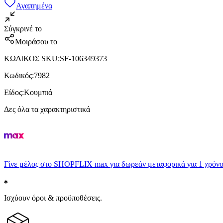
Αγαπημένα
Σύγκρινέ το
Μοιράσου το
ΚΩΔΙΚΟΣ SKU
:
SF-106349373
Κωδικός
:
7982
Είδος
:
Κουμπιά
Δες όλα τα χαρακτηριστικά
Γίνε μέλος στο SHOPFLIX max για δωρεάν μεταφορικά για 1 χρόνο
Ισχύουν όροι & προϋποθέσεις.