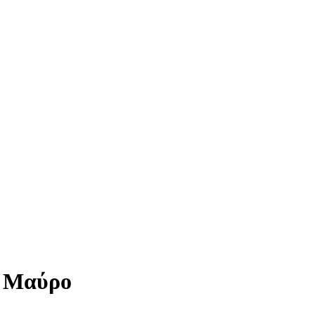
m Μαύρο