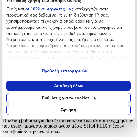
Υπεύθυνη χρήση των δεδομένων σας
Κεντήματα
Εμείς και
οι 1022 συνεργάτες μας
επεξεργαζόμαστε
προσωπικά σας δεδομένα, π.χ. τη διεύθυνση IP σας,
χρησιμοποιώντας τεχνολογία όπως cookies για να
Χαρακτηριστικά
αποθηκεύουμε και να έχουμε πρόσβαση σε πληροφορίες στη
+
συσκευή σας, με σκοπό την προβολή εξατομικευμένων
διαφημίσεων και περιεχομένου, τις μετρήσεις σχετικά με
Χαρακτηριστικά
διαφημίσεις και περιεχόμενο, την καλύτερη εικόνα του κοινού
μας και την ανάπτυξη προϊόντων. Έχετε τη δυνατότητα
επιλογής ως προς το ποιος χρησιμοποιεί τα δεδομένα σας και
Είδος
:
για ποιους σκοπούς.
Κεντήματα
Προβολή λεπτομερειών
Εάν μας επιτρέπετε, θα θέλαμε επίσης:
Αξιολογήσεις
Να συλλέξουμε πληροφορίες σχετικά με τη γεωγραφική
Αποδοχή όλων
σας τοποθεσία, οι οποίες μπορεί να είναι ακριβείς σε
Προς το παρόν δεν υπάρχουν άλλες αξιολογήσεις. Όταν
απόσταση μερικών μέτρων
Ρυθμίσεις για τα cookies
προστεθούν, θα εμφανιστούν εδώ.
Να αναγνωρίσουμε τη συσκευή σας σαρώνοντας ενεργά
για συγκεκριμένα χαρακτηριστικά (δακτυλικό αποτύπωμα)
Άρνηση
Πώς υπολογίζεται η βαθμολογία
Μάθετε περισσότερα σχετικά με τον τρόπο επεξεργασίας των
Η τελική βαθμολογία βασίζεται αποκλειστικά σε κριτικές χρηστών
προσωπικών σας δεδομένων και καθορίστε τις προτιμήσεις σας
που έχουν πραγματοποιήσει αγορά μέσω SHOPFLIX ή έχουν
στην
ενότητα “Λεπτομέρειες”
. Μπορείτε να αλλάξετε ή να
επιβεβαιώσει την αγορά τους.
ανακαλέσετε τη συγκατάθεσή σας ανά πάσα στιγμή από τη