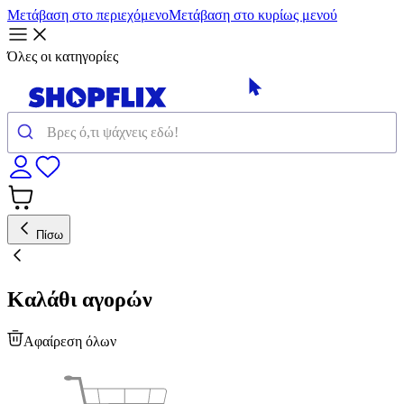
Μετάβαση στο περιεχόμενο
Μετάβαση στο κυρίως μενού
Όλες οι κατηγορίες
Πίσω
Καλάθι αγορών
Αφαίρεση όλων